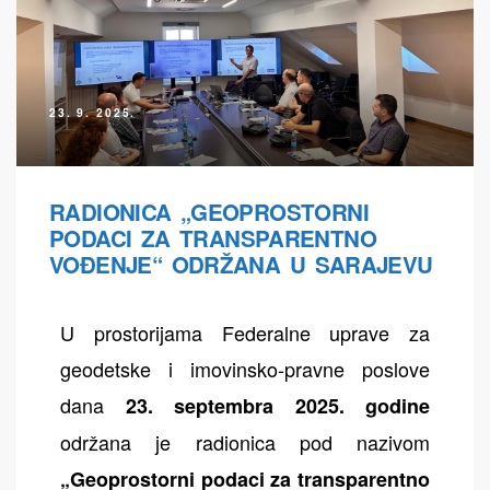
23. 9. 2025.
RADIONICA „GEOPROSTORNI
PODACI ZA TRANSPARENTNO
VOĐENJE“ ODRŽANA U SARAJEVU
U prostorijama Federalne uprave za
geodetske i imovinsko-pravne poslove
dana
23. septembra 2025.
godine
održana je radionica pod nazivom
„Geoprostorni podaci za transparentno