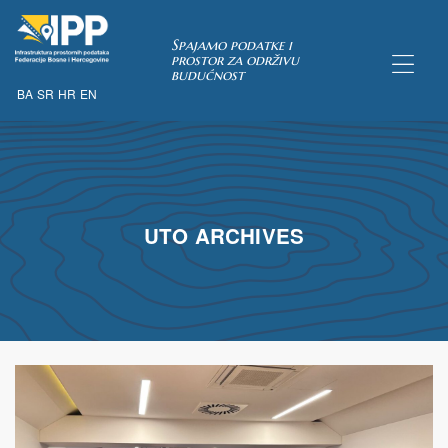
Spajamo podatke i
prostor za održivu
budućnost
BA
SR
HR
EN
TAKA
UTO ARCHIVES