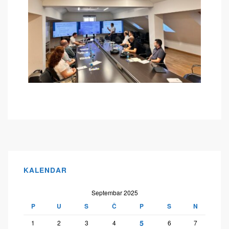
KALENDAR
Septembar 2025
P
U
S
Č
P
S
N
5
1
2
3
4
6
7