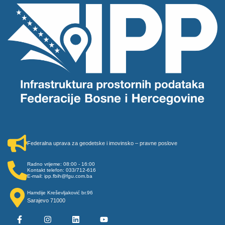
Federalna uprava za geodetske i imovinsko – pravne poslove
Radno vrijeme: 08:00 - 16:00
Kontakt telefon: 033/712-616
E-mail: ipp.fbih@fgu.com.ba
Hamdije Kreševljaković br.96
Sarajevo 71000