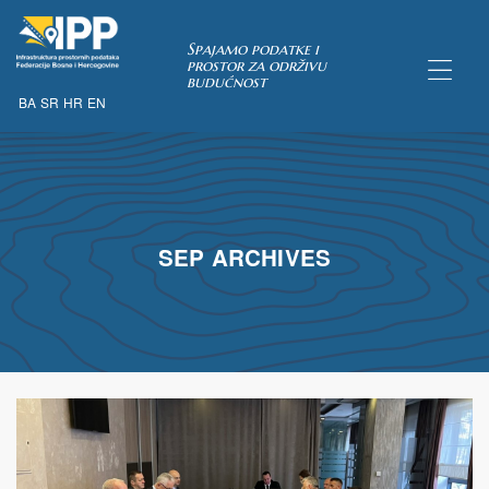
Spajamo podatke i
prostor za održivu
budućnost
BA
SR
HR
EN
TAKA
SEP ARCHIVES