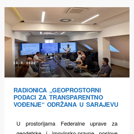
23. 9. 2025.
RADIONICA „GEOPROSTORNI
PODACI ZA TRANSPARENTNO
VOĐENJE“ ODRŽANA U SARAJEVU
U prostorijama Federalne uprave za
geodetske i imovinsko-pravne poslove