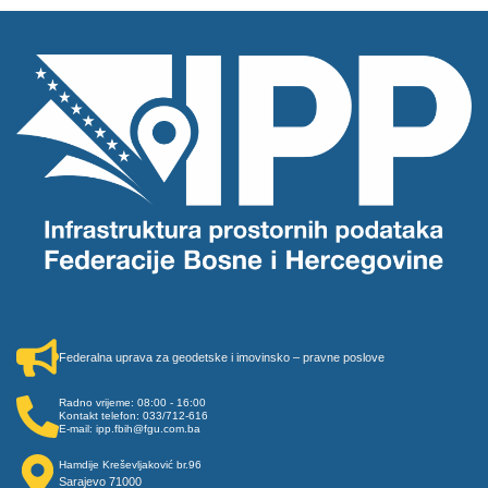
Federalna uprava za geodetske i imovinsko – pravne poslove
Radno vrijeme: 08:00 - 16:00
Kontakt telefon: 033/712-616
E-mail: ipp.fbih@fgu.com.ba
Hamdije Kreševljaković br.96
Sarajevo 71000