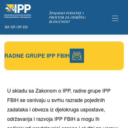
Spajamo podatke i
prostor za održivu
budućnost
BA
SR
HR
EN
TAKA
RADNE GRUPE IPP FBIH
U skladu sa Zakonom o IPP, radne grupe IPP
FBiH se osnivaju u svrhu razrade pojedinih
zadataka i obveza iz djelokruga uspostave,
održavanja i razvoja IPP FBiH a mogu ih
sačinjavati predstavnici organa i službi za upravu