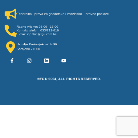
Federalna uprava za geodetske i imovinsko – pravne poslove
Radno vrijeme: 08:00 - 16:00
Kontakt telefon: 033/712-616
E-mail: ipp.fbih@fgu.com.ba
Hamdije Kreševljaković br.96
Sarajevo 71000
©FGU 2024, ALL RIGHTS RESERVED.