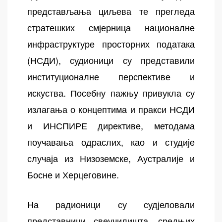
представљања циљева те прегледа
стратешких смјерница националне
инфраструктуре просторних података
(НСДИ), судионици су представили
институционалне перспективе и
искуства. Посебну пажњу привукла су
излагања о концептима и пракси НСДИ
и ИНСПИРЕ директиве, методама
поучавања одраслих, као и студије
случаја из Низоземске, Аустралије и
Босне и Херцеговине.
На радионици су судјеловали
представници свеучилишта, средњих