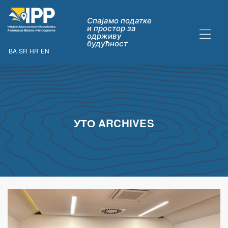
Спајамо податке
и простор за
одрживу
будућност
BA
SR
HR
EN
ДАТАКА
УТО ARCHIVES
ну опћих
их