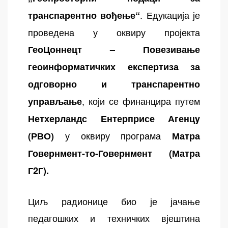
. Едукација је
транспарентно вођење
“
проведена у оквиру пројекта
ГеоЦоннецт – Повезивање
геоинформатичких експертиза за
одговорно и транспарентно
, који се финанцира путем
управљање
Нетхерландс Ентерприсе Агенцy
у оквиру програма
(РВО)
Матра
Говернмент-то-Говернмент (Матра
Г2Г).
Циљ радионице био је јачање
педагошких и техничких вјештина