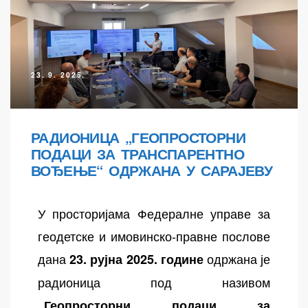
23. 9. 2025.
РАДИОНИЦА „ГЕОПРОСТОРНИ
ПОДАЦИ ЗА ТРАНСПАРЕНТНО
осторних
ВОЂЕЊЕ“ ОДРЖАНА У САРАЈЕВУ
У просторијама Федералне управе за
геодетске и имовинско-правне послове
дана
одржана је
23. рујна 2025. године
радионица под називом
„
Геопросторни подаци за