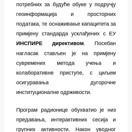
потребних за будуће обуке у подручју
геоинформација и просторних
података, те оснаживање капацитета за
примјену стандарда усклађених с ЕУ
. Посебан
ИНСПИРЕ директивом
нагласак стављен је на примјену
сувремених метода учења и
колаборативне приступе, с циљем
осигуравања дугорочне
институционалне одрживости.
Програм радионице обухватио је низ
предавања, интерактивних сесија и
групних активности. Након уводног