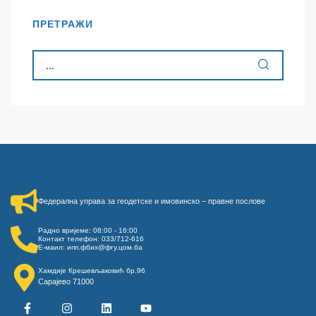
ПРЕТРАЖИ
Федерална управа за геодетске и имовинско – правне послове​
Радно вријеме: 08:00 - 16:00
Контакт телефон: 033/712-616
Е-маил: ипп.фбих@фгу.цом.ба
Хамдије Крешевљаковић бр.96
Сарајево 71000