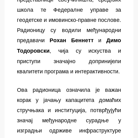
школа те Федералне управе за
геодетске и имовинско-правне послове.
Радионицу су водили међународни
предавачи
и
Рохан Беннетт
Димо
, чија су искуства и
Тодоровски
приступи значајно допринијели
квалитети програма и интерактивности.
Ова радионица означила је важан
корак у јачању капацитета домаћих
стручњака и институција, потврђујући
значај међународне сурадње у
изградњи одрживе инфраструктуре