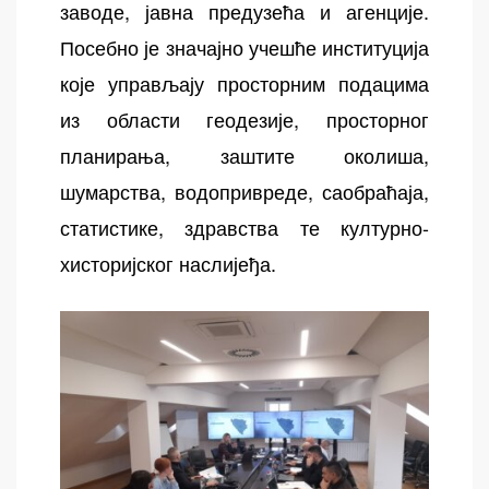
заводе, јавна предузећа и агенције.
Посебно је значајно учешће институција
које управљају просторним подацима
из области геодезије, просторног
планирања, заштите околиша,
шумарства, водопривреде, саобраћаја,
статистике, здравства те културно-
хисторијског наслијеђа.