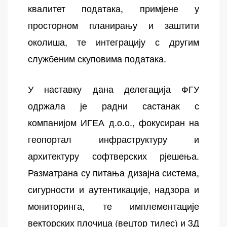
квалитет података, примјене у
просторном планирању и заштити
околиша, те интеграцију с другим
службеним скуповима података.
У наставку дана делегација ФГУ
одржала је радни састанак с
компанијом ИГЕА д.о.о., фокусиран на
геопортал инфраструктуру и
архитектуру софтверских рјешења.
Разматрана су питања дизајна система,
сигурности и аутентикације, надзора и
мониторинга, те имплементације
векторских плочица (вецтор тилес) и 3Д