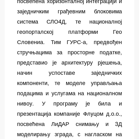
посвећена хоризонталној интеграцији и
заједничким грађевним блоковима
система СЛО4Д, те националној
геопорталској платформи Гео
Словениа. Тим ГУРС-а, предвођен
стручњацима за просторне податке,
представио је архитектуру рјешења,
начин успоставе заједничких
компоненти, те моделе управљања
подацима и услугама на националном
нивоу. У програму је била и
презентација компаније Флyцом д.о.о.,
посвећена ЛиДАР снимању и 3Д
моделирању зграда, с нагласком на