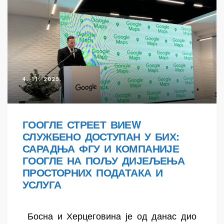
4. 11. 2025.
ГООГЛЕ СТРЕЕТ ВИЕW
СЛУЖБЕНО ДОСТУПАН У БИХ:
САРАДЊА ФГУ И КОМПАНИЈЕ
ГООГЛЕ НА ПОЉУ ДИЈЕЉЕЊА
ПРОСТОРНИХ ПОДАТАКА И
УСЛУГА
Босна и Херцеговина је од данас дио