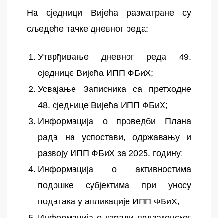
На сједници Вијећа разматране су
сљедеће тачке дневног реда:
Утврђивање дневног реда 49.
сједнице Вијећа ИПП ФБиХ;
Усвајање Записника са претходне
48. сједнице Вијећа ИПП ФБиХ;
Информација о проведби Плана
рада на успостави, одржавању и
развоју ИПП ФБиХ за 2025. годину;
Информација о активностима
подршке субјектима при уносу
података у апликације ИПП ФБиХ;
Информација о изради подзаконског