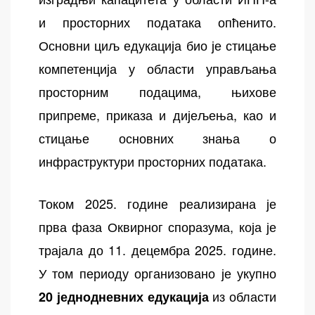
и просторних података опћенито.
Основни циљ едукација био је стицање
компетенција у области управљања
просторним подацима, њихове
припреме, приказа и дијељења, као и
стицање основних знања о
инфраструктури просторних података.
Током 2025. године реализирана је
прва фаза Оквирног споразума, која је
трајала до 11. децембра 2025. године.
У том периоду организовано је укупно
из области
20 једнодневних едукација