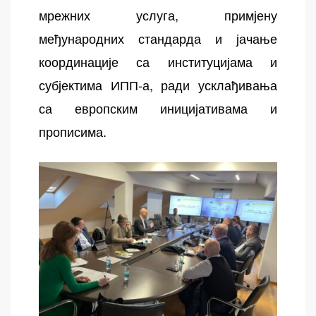
мрежних услуга, примјену
међународних стандарда и јачање
координације са институцијама и
субјектима ИПП-а, ради усклађивања
са европским иницијативама и
прописима.