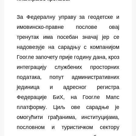
За Федералну управу за геодетске и
имовинско-правне послове овај
тренутак има посебан значај јер се
надовезује на сарадњу с компанијом
Гоогле започету прије годину дана, кроз
интеграцију службених просторних
података, попут административних
јединица и адресног регистра
Федерације БиХ, на Гоогле Мапс
платформу. Циљ ове сарадње је
омогућити грађанима, институцијама,
пословном и туристичком сектору