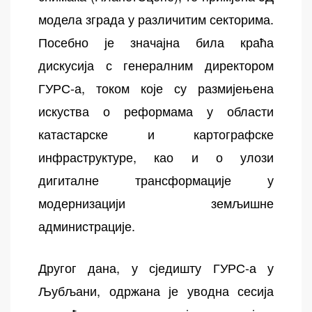
модела зграда у различитим секторима.
Посебно је значајна била краћа
дискусија с генералним директором
ГУРС-а, током које су размијењена
искуства о реформама у области
катастарске и картографске
инфраструктуре, као и о улози
дигиталне трансформације у
модернизацији земљишне
администрације.
Другог дана, у сједишту ГУРС-а у
Љубљани, одржана је уводна сесија