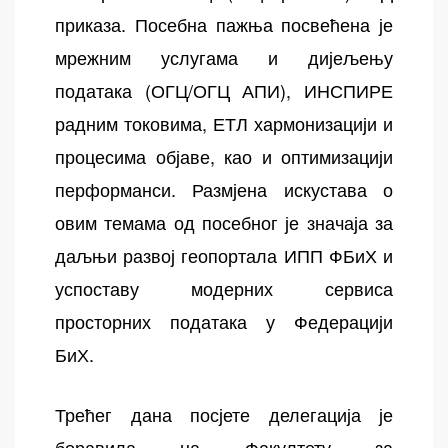
приказа. Посебна пажња посвећена је
мрежним услугама и дијељењу
података (ОГЦ/ОГЦ АПИ), ИНСПИРЕ
радним токовима, ЕТЛ хармонизацији и
процесима објаве, као и оптимизацији
перформанси. Размјена искустава о
овим темама од посебног је значаја за
даљњи развој геопортала ИПП ФБиХ и
успоставу модерних сервиса
просторних података у Федерацији
БиХ.
Трећег дана посјете делегација је
боравила на Факултету за