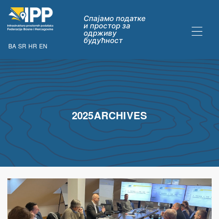
Спајамо податке
и простор за
одрживу
будућност
BA
SR
HR
EN
ДАТАКА
2025ARCHIVES
ну опћих
их