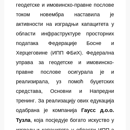
геодетске и имовинско-правне послове
током новембра наставила је
активности на изградњи капацитета у
области инфраструктуре просторних
података Федерације Босне и
Херцеговине (ИПП ФБиХ). Федерална
управа за геодетске и имовинско-
правне послове осигурала је и
реализирала, уз помоћ буџетских
средстава, Основни и Напредни
тренинг. За реализацију ових едукација
одабрана је компанија
Гаусс д.о.о.
, која посједује богато искуство у
Тузла
изградњи капацитета у области ИПП-а