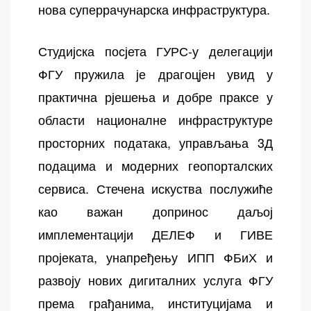
нова суперрачунарска инфраструктура.
Студијска посјета ГУРС-у делегацији
ФГУ пружила је драгоцјен увид у
практична рјешења и добре праксе у
области националне инфраструктуре
просторних података, управљања 3Д
подацима и модерних геопорталских
сервиса. Стечена искуства послужиће
као важан допринос даљој
имплементацији ДЕЛЕФ и ГИВЕ
пројеката, унапређењу ИПП ФБиХ и
развоју нових дигиталних услуга ФГУ
према грађанима, институцијама и