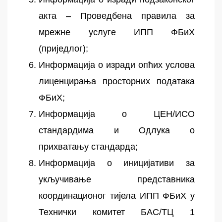
акта – Проведбена правила за
мрежне услуге ИПП ФБиХ
(приједлог);
Информација о изради опћих услова
лиценцирања просторних података
ФБиХ;
Информација о ЦЕН/ИСО
стандардима и Одлука о
прихватању стандарда;
Информација о иницијативи за
укључивање представника
координационог тијела ИПП ФБиХ у
Технички комитет БАС/ТЦ 1