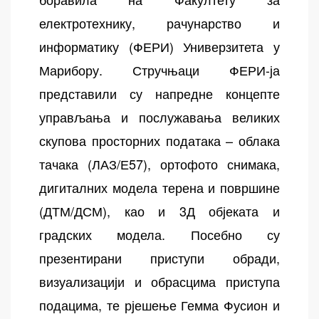
електротехнику, рачунарство и
информатику (ФЕРИ) Универзитета у
Марибору. Стручњаци ФЕРИ-ја
представили су напредне концепте
управљања и послужавања великих
скупова просторних података – облака
тачака (ЛАЗ/Е57), ортофото снимака,
дигиталних модела терена и површине
(ДТМ/ДСМ), као и 3Д објеката и
градских модела. Посебно су
презентирани приступи обради,
визуализацији и обрасцима приступа
подацима, те рјешење Гемма Фусион и