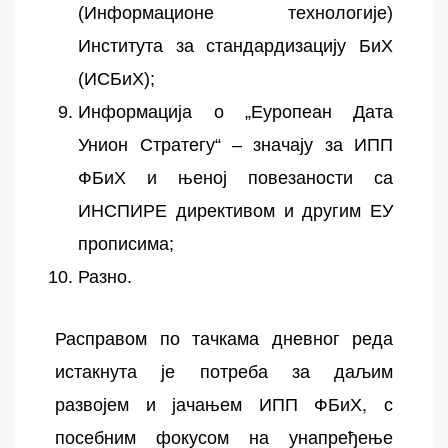
(Информационе технологије)
Института за стандардизацију БиХ
(ИСБиХ);
Информација о „Еуропеан Дата
Унион Стратегy“ – значају за ИПП
ФБиХ и њеној повезаности са
ИНСПИРЕ директивом и другим ЕУ
прописима;
Разно.
Расправом по тачкама дневног реда
истакнута је потреба за даљим
развојем и јачањем ИПП ФБиХ, с
посебним фокусом на унапређење