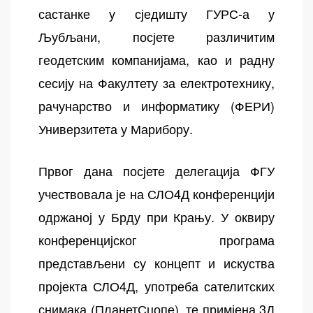
састанке у сједишту ГУРС-а у
Љубљани, посјете различитим
геодетским компанијама, као и радну
сесију на Факултету за електротехнику,
рачунарство и информатику (ФЕРИ)
Универзитета у Марибору.
Првог дана посјете делегација ФГУ
учествовала је на СЛО4Д конференцији
одржаној у Брду при Крању. У оквиру
конференцијског програма
представљени су концепт и искуства
пројекта СЛО4Д, употреба сателитских
снимака (ПланетСцопе), те примјена 3Д