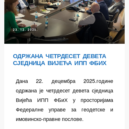
23. 12. 2025.
ОДРЖАНА ЧЕТРДЕСЕТ ДЕВЕТА
СЈЕДНИЦА ВИЈЕЋА ИПП ФБИХ
осторних
Дана 22. децембра 2025.године
одржана је четрдесет девета сједница
Вијећа ИПП ФБиХ у просторијама
Федералне управе за геодетске и
имовинско-правне послове.