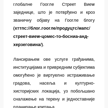
глобалне Гоогле Стреет Виеw
заједнице, што је потврђено и кроз
званичну објаву на Гоогле блогу
(
хттпс://блог.гоогле/продуцтс/мапс/
стреет-виеw-цомес-то-босниа-анд-
.
херзеговина/
)
Лансирањем ове услуге грађанима,
институцијама и привредним субјектима
омогућено је виртуелно истраживање
градова, насеља и културно-
хисторијских локација, уз побољшано
сналажење на терену и једноставније
планирање кретања.