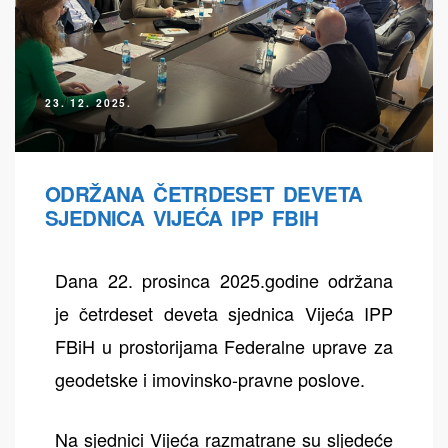
23. 12. 2025.
ih
ODRŽANA ČETRDESET DEVETA
SJEDNICA VIJEĆA IPP FBIH
Dana 22. prosinca 2025.godine održana
je četrdeset deveta sjednica Vijeća IPP
FBiH u prostorijama Federalne uprave za
geodetske i imovinsko-pravne poslove.
Na sjednici Vijeća razmatrane su sljedeće