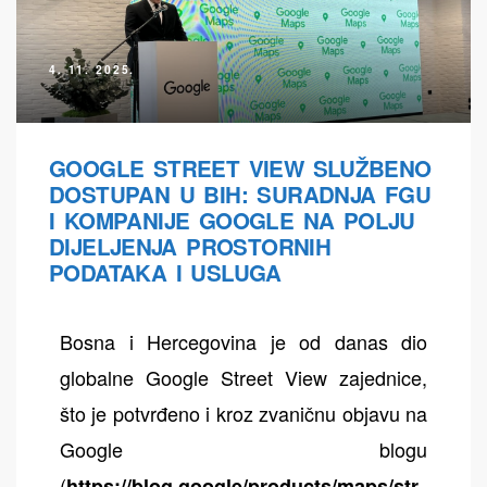
4. 11. 2025.
GOOGLE STREET VIEW SLUŽBENO
DOSTUPAN U BIH: SURADNJA FGU
I KOMPANIJE GOOGLE NA POLJU
DIJELJENJA PROSTORNIH
PODATAKA I USLUGA
Bosna i Hercegovina je od danas dio
globalne Google Street View zajednice,
što je potvrđeno i kroz zvaničnu objavu na
Google blogu
(
https://blog.google/products/maps/str