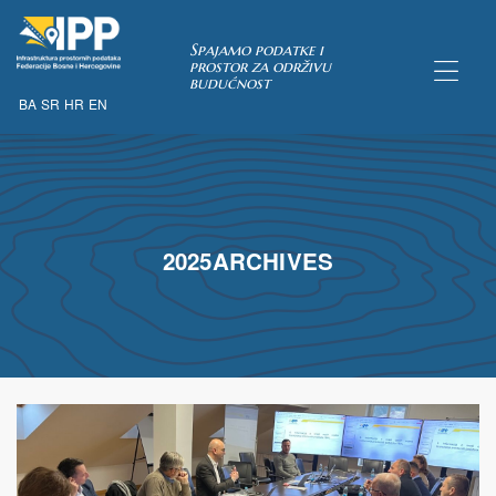
Spajamo podatke i
prostor za održivu
budućnost
BA
SR
HR
EN
TAKA
pćih uvjeta
2025ARCHIVES
 u IPP