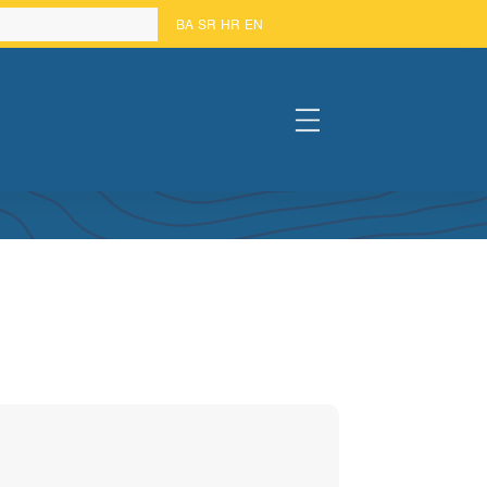
BA
SR
HR
EN
#