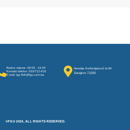
Radno vrijeme: 08:00 - 16:00
Hamdije Kreševljaković br.96
Kontakt telefon: 033/712-616
Sarajevo 71000
E-mail: ipp.fbih@fgu.com.ba
©FGU 2024, ALL RIGHTS RESERVED.