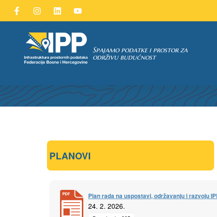
Spajamo podatke i prostor za
održivu budućnost
TAKA
pćih uvjeta
 u IPP
PLANOVI
Plan rada na uspostavi, održavanju i razvoju I
24. 2. 2026.