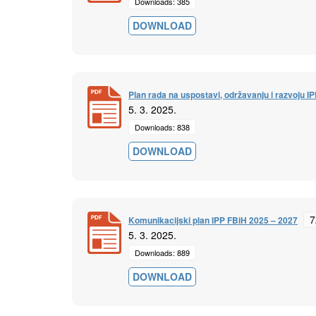
Downloads: 385
DOWNLOAD
ih
Plan rada na uspostavi, održavanju i razvoju I
5. 3. 2025.
Downloads: 838
DOWNLOAD
7
Komunikacijski plan IPP FBiH 2025 – 2027
5. 3. 2025.
Downloads: 889
DOWNLOAD