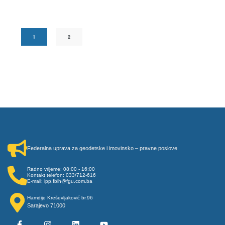
1
2
Federalna uprava za geodetske i imovinsko – pravne poslove
Radno vrijeme: 08:00 - 16:00
Kontakt telefon: 033/712-616
E-mail: ipp.fbih@fgu.com.ba
Hamdije Kreševljaković br.96
Sarajevo 71000