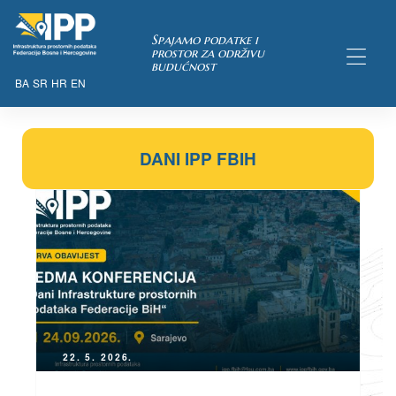
Spajamo podatke i
prostor za održivu
budućnost
BA
SR
HR
EN
DANI IPP FBIH
TAKA
pćih uvjeta
 u IPP
22. 5. 2026.