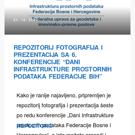
21. 10. 2024.
REPOZITORIJ FOTOGRAFIJA I
PREZENTACIJA SA 6.
KONFERENCIJE “DANI
INFRASTRUKTURE PROSTORNIH
PODATAKA FEDERACIJE BIH”
Kako je ranije najavljeno, pripremljen je
repozitorij fotografija i prezentacija šeste
po redu konferencije „Dani Infrastrukture
prostornih podataka Federacije Bosne i
REPOZITORIJ
Hercegovine“, a iste možete pronaći i