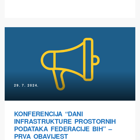
29. 7. 2024.
KONFERENCIJA “DANI
INFRASTRUKTURE PROSTORNIH
PODATAKA FEDERACIJE BIH” –
PRVA OBAVIJEST