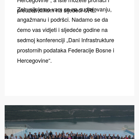
Zahvaljujemo vam se na sudjelovanju,
preuzeti klikom na sljedeći URL:
angažmanu i podršci. Nadamo se da
ćemo vas vidjeti i sljedeće godine na
sedmoj konferenciji „Dani Infrastrukture
prostornih podataka Federacije Bosne i
Hercegovine“.