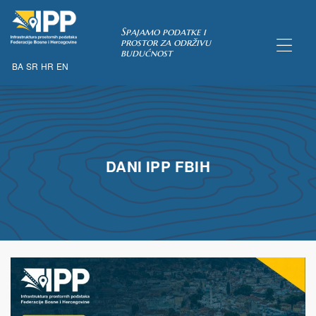
Spajamo podatke i
prostor za održivu
budućnost
BA
SR
HR
EN
TAKA
pćih uvjeta
DANI IPP FBIH
 u IPP