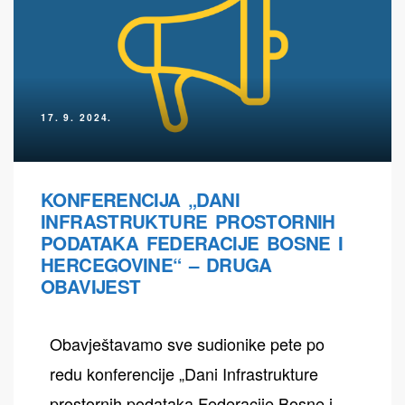
17. 9. 2024.
KONFERENCIJA „DANI
INFRASTRUKTURE PROSTORNIH
PODATAKA FEDERACIJE BOSNE I
HERCEGOVINE“ – DRUGA
OBAVIJEST
Obavještavamo sve sudionike pete po
redu konferencije „Dani Infrastrukture
prostornih podataka Federacije Bosne i