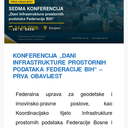
22. 5. 2026.
ih
KONFERENCIJA „DANI
INFRASTRUKTURE PROSTORNIH
PODATAKA FEDERACIJE BIH“ –
PRVA OBAVIJEST
Federalna uprava za geodetske i
imovinsko-pravne poslove, kao
Koordinacijsko tijelo Infrastrukture
prostornih podataka Federacije Bosne i