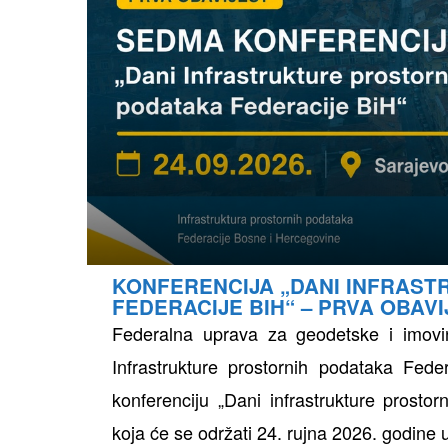
ih
KONFERENCIJA „DANI INFRAS
FEDERACIJE BIH“ – PRVA OBAVI
Federalna uprava za geodetske i imovin
Infrastrukture prostornih podataka Fed
konferenciju „Dani infrastrukture prosto
koja će se održati 24. rujna 2026. godine 