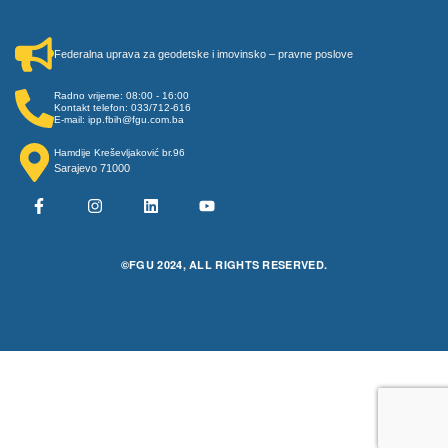
Federalna uprava za geodetske i imovinsko – pravne poslove
Radno vrijeme: 08:00 - 16:00
Kontakt telefon: 033/712-616
E-mail: ipp.fbih@fgu.com.ba
Hamdije Kreševljaković br.96
Sarajevo 71000
©FGU 2024, ALL RIGHTS RESERVED.