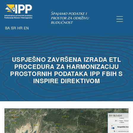
Spajamo podatke i
prostor za održivu
budućnost
BA
SR
HR
EN
TAKA
USPJEŠNO ZAVRŠENA IZRADA ETL
PROCEDURA ZA HARMONIZACIJU
pćih uvjeta
PROSTORNIH PODATAKA IPP FBIH S
 u IPP
INSPIRE DIREKTIVOM