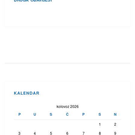
KALENDAR
kolovoz 2026
P
U
S
Č
P
S
N
1
2
3
4
5
6
7
8
9