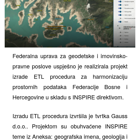
ih
Federalna uprava za geodetske i imovinsko-
pravne poslove uspješno je realizirala projekt
izrade ETL procedura za harmonizaciju
prostornih podataka Federacije Bosne i
Hercegovine u skladu s INSPIRE direktivom.
Izradu ETL procedura izvršila je tvrtka Gauss
d.o.o.. Projektom su obuhvaćene INSPIRE
teme iz Aneksa: geografska imena, geologija i