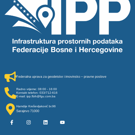
Federalna uprava za geodetske i imovinsko – pravne poslove
Radno vrijeme: 08:00 - 16:00
Kontakt telefon: 033/712-616
E-mail: ipp.fbih@fgu.com.ba
Hamdije Kreševljaković br.96
Sarajevo 71000