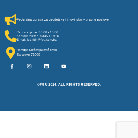
Federalna uprava za geodetske i imovinsko – pravne poslove
Radno vrijeme: 08:00 - 16:00
Kontakt telefon: 033/712-616
E-mail: ipp.fbih@fgu.com.ba
Hamdije Kreševljaković br.96
Sarajevo 71000
©FGU 2024, ALL RIGHTS RESERVED.