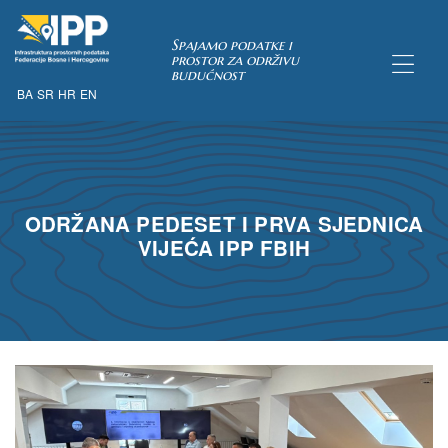
Spajamo podatke i
prostor za održivu
budućnost
BA
SR
HR
EN
TAKA
ODRŽANA PEDESET I PRVA SJEDNICA
pćih uvjeta
VIJEĆA IPP FBIH
 u IPP