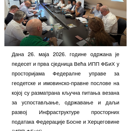
Дана 26. маја 2026. године одржана је
педесет и прва сједница Већа ИПП ФБиХ у
осторних
просторијама Федералне управе за
геодетске и имовинско-правне послове на
којој су разматрана кључна питања везана
за успостављање, одржавање и даљи
развој Инфраструктуре просторних
података Федерације Босне и Херцеговине
(ИПП ФБиХ).