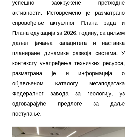
успешно заокружене претходне
активности. Истовремено је разматрано
спровођење актуелног Плана рада и
Плана едукација за 2026. годину, са циљем
даљег јачања капацитета и наставка
планиране динамике развоја система. У
контексту унапређења техничких ресурса,
разматрана је и информација о
објављеном Каталогу метаподатака
Федералног завода за геологију, уз
одговарајуће предлоге за даље
поступање.