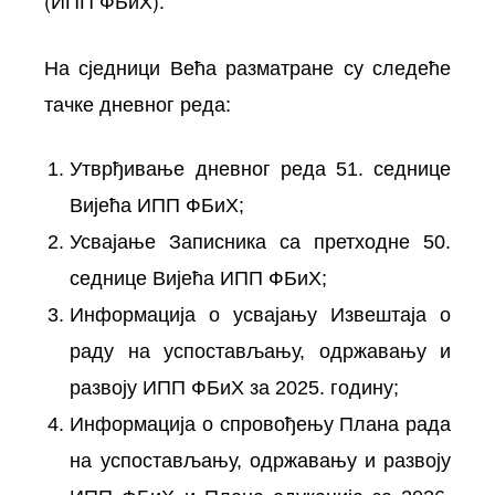
На сједници Већа разматране су следеће
тачке дневног реда:
Утврђивање дневног реда 51. седнице
Вијећа ИПП ФБиХ;
Усвајање Записника са претходне 50.
седнице Вијећа ИПП ФБиХ;
Информација о усвајању Извештаја о
раду на успостављању, одржавању и
развоју ИПП ФБиХ за 2025. годину;
Информација о спровођењу Плана рада
на успостављању, одржавању и развоју