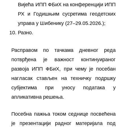
Вијећа ИПП ФБиХ на конференцији ИПП
РХ и Годишњим сусретима геодетских
управа у Шибенику (27–29.05.2026.);
Разно.
Расправом по тачкама дневног реда
потврђена је важност континуираног
развоја ИПП ФБиХ, при чему је посебан
нагласак стављен на техничку подршку
субјектима при уносу података у
апликативна решења.
Посебна пажња током седнице посвећена
је презентацији радног материјала под