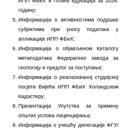
ИПП ФБиХ и Плана едукација за 2026.
годину;
Информација о активностима подршке
субјектима при уносу података у
апликације ИПП ФБиХ;
Информација о објављеном Каталогу
метаподатака Федералног завода за
геологију и предлог за поступање;
Информација о реализованој студијској
посјети Вијећа ИПП ФБиХ Холандском
Кадастеру;
Презентација Упутства за примену
општих услова лиценцирања;
Информација о учешћу делегације ФГУ/