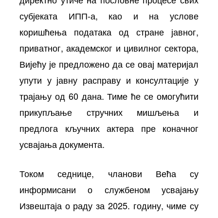
субјеката ИПП-а, као и на услове
коришћења података од стране јавног,
приватног, академског и цивилног сектора,
Вијећу је предложено да се овај материјал
упути у јавну расправу и консултације у
трајању од 60 дана. Тиме ће се омогућити
прикупљање стручних мишљења и
предлога кључних актера пре коначног
усвајања документа.
Током седнице, чланови Већа су
информисани о службеном усвајању
Извештаја о раду за 2025. годину, чиме су