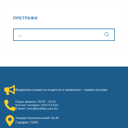
ПРЕТРАЖИ
Федерална управа за геодетске и имовинско – правне послове​
Радно вријеме: 08:00 - 16:00
Контакт телефон: 033/712-616
Е-маил: ипп.фбих@фгу.цом.ба
Хамдије Крешевљаковић бр.96
Сарајево 71000