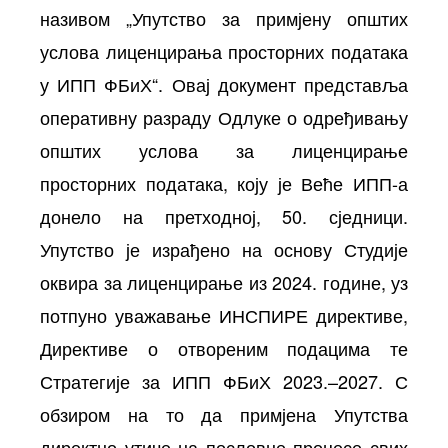
називом „Упутство за примјену општих
услова лиценцирања просторних података
у ИПП ФБиХ“. Овај документ представља
оперативну разраду Одлуке о одређивању
општих услова за лиценцирање
просторних података, коју је Веће ИПП-а
донело на претходној, 50. сједници.
Упутство је израђено на основу Студије
оквира за лиценцирање из 2024. године, уз
потпуно уважавање ИНСПИРЕ директиве,
Директиве о отвореним подацима те
Стратегије за ИПП ФБиХ 2023.–2027. С
обзиром на то да примјена Упутства
директно утиче на пословне процесе свих