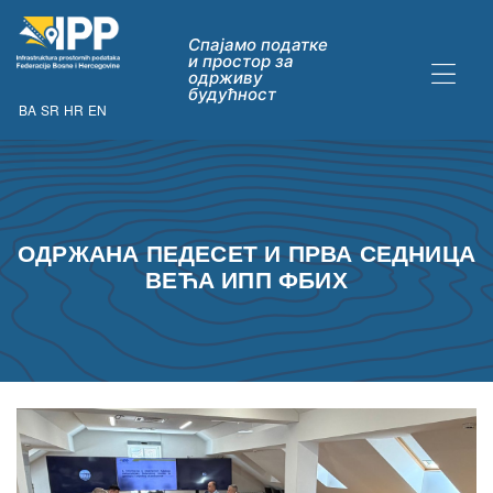
Спајамо податке
и простор за
одрживу
будућност
BA
SR
HR
EN
ДАТАКА
ОДРЖАНА ПЕДЕСЕТ И ПРВА СЕДНИЦА
ВЕЋА ИПП ФБИХ
ну опћих
их