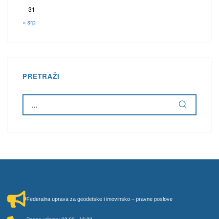
31
« srp
PRETRAŽI
Federalna uprava za geodetske i imovinsko – pravne poslove