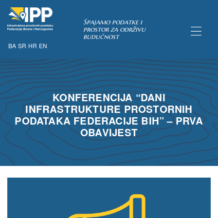
Spajamo podatke i
prostor za održivu
budućnost
BA
SR
HR
EN
TAKA
KONFERENCIJA “DANI
INFRASTRUKTURE PROSTORNIH
pćih uvjeta
PODATAKA FEDERACIJE BIH” – PRVA
 u IPP
OBAVIJEST