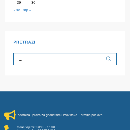
29
30
« svi
srp »
PRETRAŽI
Federalna uprava za geodetske i imovinsko – pravne poslove
Radno vrijeme: 08:00 - 16:00