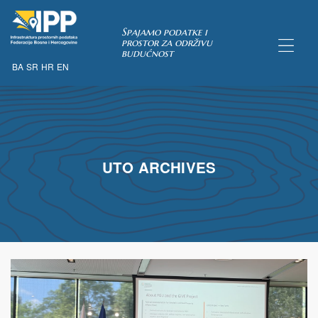
Spajamo podatke i
prostor za održivu
budućnost
BA
SR
HR
EN
TAKA
pćih uvjeta
UTO ARCHIVES
 u IPP