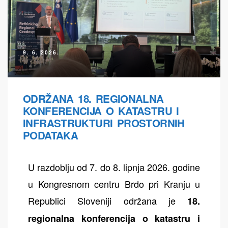
9. 6. 2026.
ih
ODRŽANA 18. REGIONALNA
KONFERENCIJA O KATASTRU I
INFRASTRUKTURI PROSTORNIH
PODATAKA
U razdoblju od 7. do 8. lipnja 2026. godine
u Kongresnom centru Brdo pri Kranju u
Republici Sloveniji održana je
18.
regionalna konferencija o katastru i