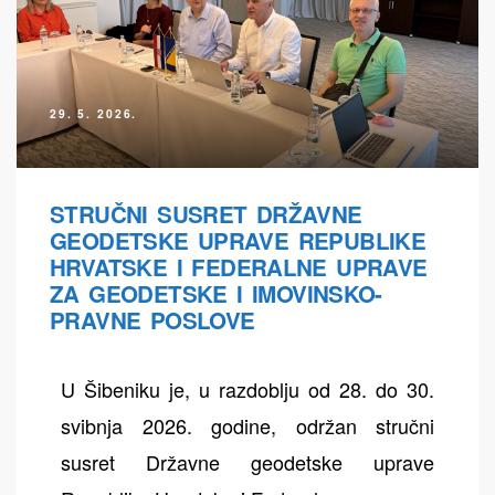
29. 5. 2026.
ih
STRUČNI SUSRET DRŽAVNE
GEODETSKE UPRAVE REPUBLIKE
HRVATSKE I FEDERALNE UPRAVE
ZA GEODETSKE I IMOVINSKO-
PRAVNE POSLOVE
U Šibeniku je, u razdoblju od 28. do 30.
svibnja 2026. godine, održan stručni
susret Državne geodetske uprave