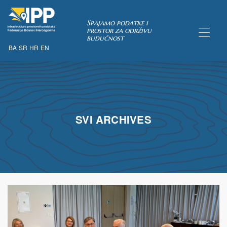
Spajamo podatke i
prostor za održivu
budućnost
BA
SR
HR
EN
TAKA
pćih uvjeta
SVI ARCHIVES
 u IPP