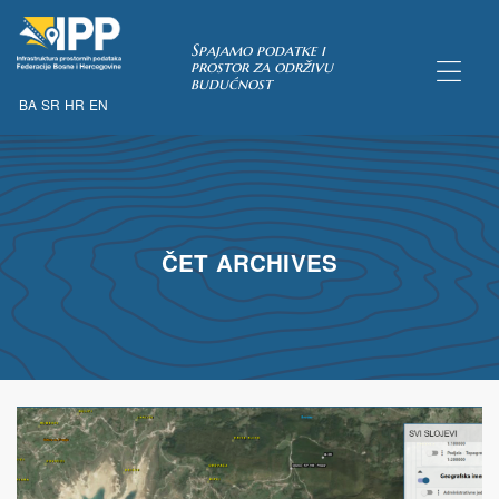
Spajamo podatke i
prostor za održivu
budućnost
BA
SR
HR
EN
TAKA
pćih uvjeta
ČET ARCHIVES
 u IPP