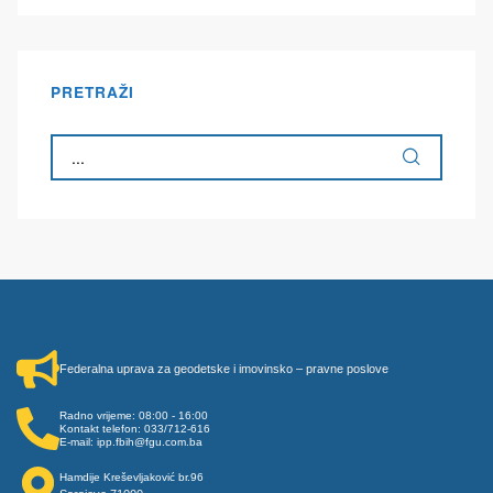
PRETRAŽI
Federalna uprava za geodetske i imovinsko – pravne poslove
Radno vrijeme: 08:00 - 16:00
Kontakt telefon: 033/712-616
E-mail: ipp.fbih@fgu.com.ba
Hamdije Kreševljaković br.96