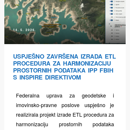
14. 5. 2026.
ih
USPJEŠNO ZAVRŠENA IZRADA ETL
PROCEDURA ZA HARMONIZACIJU
PROSTORNIH PODATAKA IPP FBIH
S INSPIRE DIREKTIVOM
Federalna uprava za geodetske i
imovinsko-pravne poslove uspješno je
realizirala projekt izrade ETL procedura za
harmonizaciju prostornih podataka