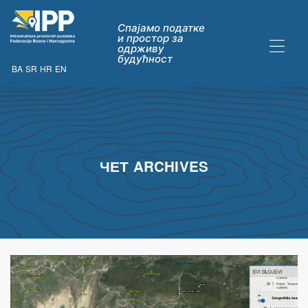
Спајамо податке
и простор за
одрживу
будућност
BA
SR
HR
EN
ДАТАКА
ЧЕТ ARCHIVES
ну опћих
их