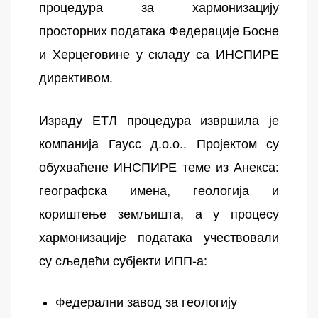
процедура за хармонизацију
просторних података Федерације Босне
и Херцеговине у складу са ИНСПИРЕ
директивом.
Израду ЕТЛ процедура извршила је
компанија Гаусс д.о.о.. Пројектом су
обухваћене ИНСПИРЕ теме из Анекса:
географска имена, геологија и
кориштење земљишта, а у процесу
хармонизације података учествовали
су сљедећи субјекти ИПП-а:
Федерални завод за геологију