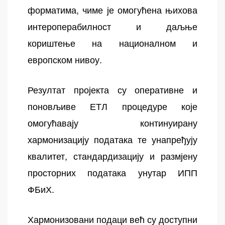
форматима, чиме је омогућена њихова
интероперабилност и даљње
кориштење на националном и
европском нивоу.
Резултат пројекта су оперативне и
поновљиве ЕТЛ процедуре које
омогућавају континуирану
хармонизацију података те унапређују
квалитет, стандардизацију и размјену
просторних података унутар ИПП
ФБиХ.
Хармонизовани подаци већ су доступни