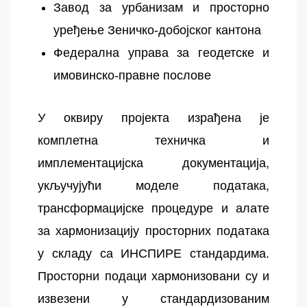
Завод за урбанизам и просторно
уређење Зеничко-добојског кантона
Федерална управа за геодетске и
имовинско-правне послове
У оквиру пројекта израђена је
комплетна техничка и
имплементацијска документација,
укључујући моделе података,
трансформацијске процедуре и алате
за хармонизацију просторних података
у складу са ИНСПИРЕ стандардима.
Просторни подаци хармонизовани су и
извезени у стандардизованим