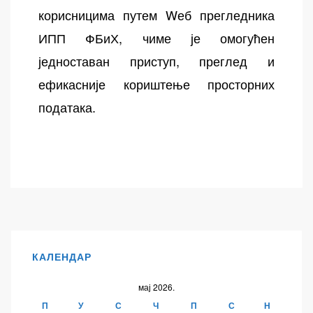
корисницима путем Wеб прегледника
ИПП ФБиХ, чиме је омогућен
једноставан приступ, преглед и
ефикасније кориштење просторних
података.
КАЛЕНДАР
мај 2026.
П
У
С
Ч
П
С
Н