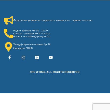
Федерална управа за геодетске и имовинско – правне послове​
Радно вријеме: 08:00 - 16:00
Контакт телефон: 033/712-616
Е-маил: ипп.фбих@фгу.цом.ба
Хамдије Крешевљаковић бр.96
Сарајево 71000
©FGU 2024, ALL RIGHTS RESERVED.