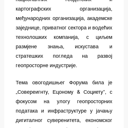
картографских организација,
међународних организација, академске
заједнице, приватног сектора и водећих
технолошких компанија, с циљем
размјене знања, искустава и
стратешких погледа на развој
геопросторне индустрије.
Тема овогодишњег Форума била је
„Совереигнтy, Ецономy & Социетy“, с
фокусом на улогу геопросторних
података и инфраструктуре у јачању
дигиталног суверенитета, економског