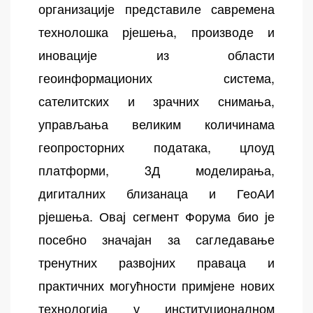
организације представиле савремена
технолошка рјешења, производе и
иновације из области
геоинформационих система,
сателитских и зрачних снимања,
управљања великим количинама
геопросторних података, цлоуд
платформи, 3Д моделирања,
дигиталних близанаца и ГеоАИ
рјешења. Овај сегмент Форума био је
посебно значајан за сагледавање
тренутних развојних праваца и
практичних могућности примјене нових
технологија у институционалном