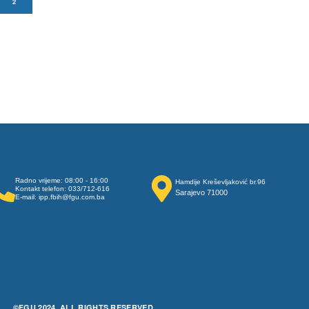
2
Radno vrijeme: 08:00 - 16:00
Hamdije Kreševljaković br.96
Kontakt telefon: 033/712-616
Sarajevo 71000
E-mail: ipp.fbih@fgu.com.ba
©FGU 2024, ALL RIGHTS RESERVED.