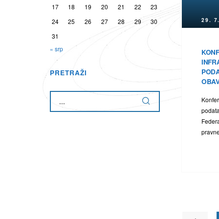
17
18
19
20
21
22
23
29. 7
24
25
26
27
28
29
30
31
« srp
KONF
ih
INFR
PODA
PRETRAŽI
OBAV
Konfer
podata
Federa
pravne