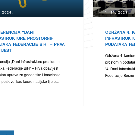
. 2024.
1. 11. 2023.
ERENCIJA “DANI
ODRŽANA 4. K
ASTRUKTURE PROSTORNIH
INFRASTRUKT
TAKA FEDERACIJE BIH” – PRVA
PODATAKA FED
IJEST
Održana 4. konfere
encija „Dani Infrastrukture prostornih
prostornih podatak
ka Federacije BiH“ – Prva obavijest
“4. Dani Infrastru
lna uprava za geodetske i imovinsko-
Federacije Bosne
 poslove, kao koordinacijsko tijelo…