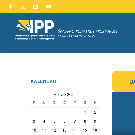
Spajamo podatke i prostor za
održivu budućnost
TAKA
pćih uvjeta
 u IPP
D
KALENDAR
kolovoz 2026
P
U
S
Č
P
S
N
1
2
3
4
5
6
7
8
9
10
11
12
13
14
15
16