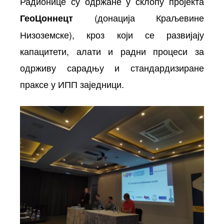
Радионице су одржане у склопу пројекта
(донација Краљевине
ГеоЦоннецт
Низоземске), кроз који се развијају
капацитети, алати и радни процеси за
одрживу сарадњу и стандардизиране
праксе у ИПП заједници.