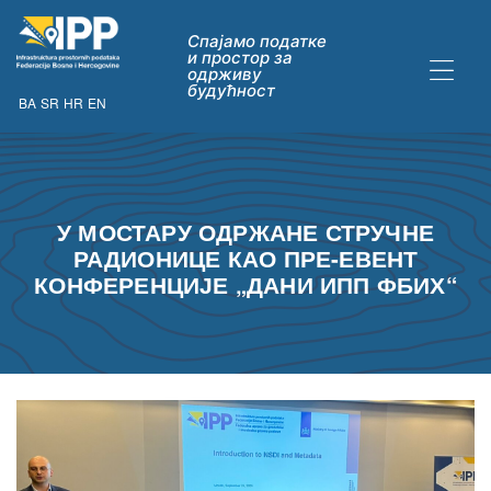
Спајамо податке
и простор за
одрживу
будућност
BA
SR
HR
EN
ДАТАКА
У МОСТАРУ ОДРЖАНЕ СТРУЧНЕ
РАДИОНИЦЕ КАО ПРЕ-ЕВЕНТ
КОНФЕРЕНЦИЈЕ „ДАНИ ИПП ФБИХ“
ну опћих
их