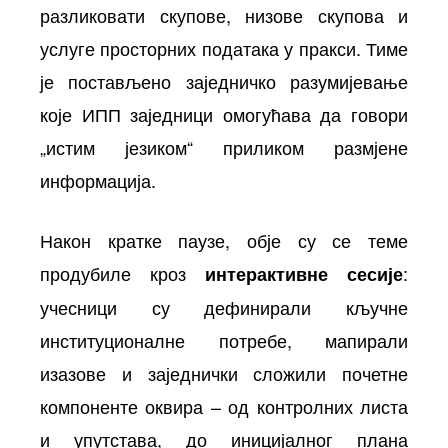
разликовати скупове, низове скупова и
услуге просторних података у пракси. Тиме
је постављено заједничко разумијевање
које ИПП заједници омогућава да говори
„истим језиком“ приликом размјене
информација.
Након кратке паузе, обје су се теме
продубиле кроз
:
интерактивне сесије
учесници су дефинирали кључне
институционалне потребе, мапирали
изазове и заједнички сложили почетне
компоненте оквира – од контролних листа
и упутстава, до иницијалног плана