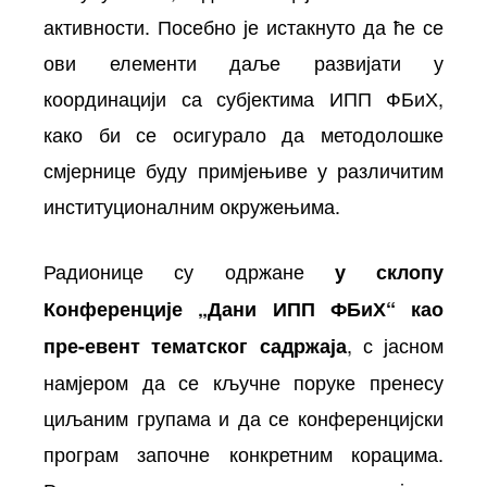
активности. Посебно је истакнуто да ће се
ови елементи даље развијати у
координацији са субјектима ИПП ФБиХ,
како би се осигурало да методолошке
смјернице буду примјењиве у различитим
институционалним окружењима.
Радионице су одржане
у склопу
Конференције „Дани ИПП ФБиХ“ као
, с јасном
пре-евент тематског садржаја
намјером да се кључне поруке пренесу
циљаним групама и да се конференцијски
програм започне конкретним корацима.