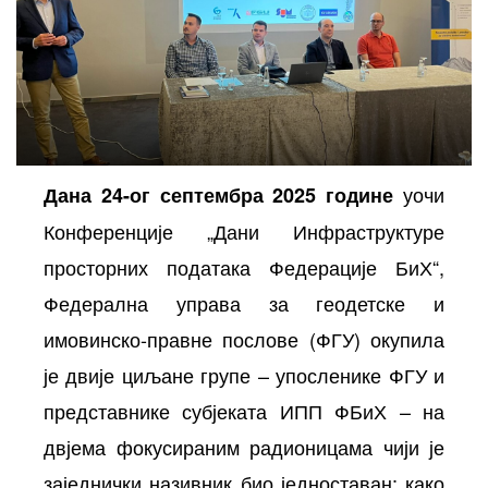
уочи
Дана 24-ог септембра 2025 године
Конференције „Дани Инфраструктуре
осторних
просторних података Федерације БиХ“,
Федерална управа за геодетске и
имовинско-правне послове (ФГУ) окупила
је двије циљане групе – упосленике ФГУ и
представнике субјеката ИПП ФБиХ – на
двјема фокусираним радионицама чији је
заједнички називник био једноставан: како