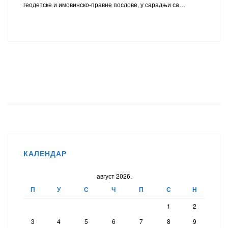
геодетске и имовинско-правне послове, у сарадњи са…
КАЛЕНДАР
август 2026.
П
У
С
Ч
П
С
Н
1
2
3
4
5
6
7
8
9