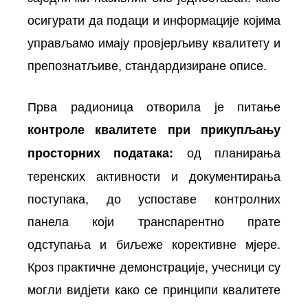
осигурати да подаци и информације којима
управљамо имају провјерљиву квалитету и
препознатљиве, стандардизиране описе.
Прва радионица отворила је питање
контроле квалитете при прикупљању
од планирања
просторних података:
теренских активности и документирања
поступака, до успоставе контролних
панела који транспарентно прате
одступања и биљеже корективне мјере.
Кроз практичне демонстрације, учесници су
могли видјети како се принципи квалитете