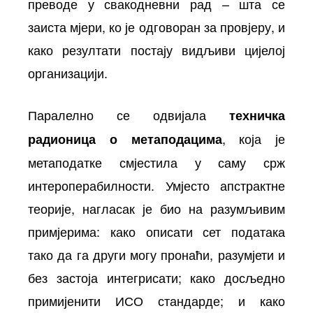
преводе у свакодневни рад – шта се
заиста мјери, ко је одговоран за провјеру, и
како резултати постају видљиви цијелој
организацији.
Паралелно се одвијала
техничка
, која је
радионица о метаподацима
метаподатке смјестила у саму срж
интероперабилности. Умјесто апстрактне
теорије, нагласак је био на разумљивим
примјерима: како описати сет података
тако да га други могу пронаћи, разумјети и
без застоја интегрисати; како досљедно
примијенити ИСО стандарде; и како