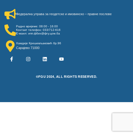
Федерална управа за геодетске и имовинско – правне послове​
Радно вријеме: 08:00 - 16:00
Контакт телефон: 033/712-616
Е-маил: ипп.фбих@фгу.цом.ба
Хамдије Крешевљаковић бр.96
Сарајево 71000
©FGU 2024, ALL RIGHTS RESERVED.