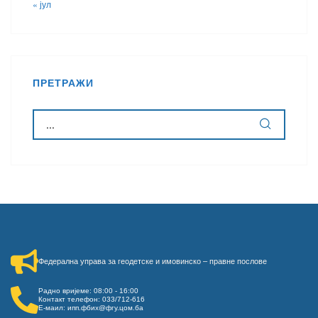
« јул
ПРЕТРАЖИ
Федерална управа за геодетске и имовинско – правне послове​
Радно вријеме: 08:00 - 16:00
Контакт телефон: 033/712-616
Е-маил: ипп.фбих@фгу.цом.ба