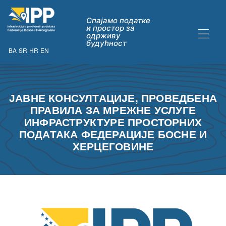
Спајамо податке
и простор за
одрживу
будућност
BA
SR
HR
EN
ДАТАКА
ЈАВНЕ КОНСУЛТАЦИЈЕ, ПРОВЕДБЕНА
ПРАВИЛА ЗА МРЕЖНЕ УСЛУГЕ
ИНФРАСТРУКТУРЕ ПРОСТОРНИХ
ПОДАТАКА ФЕДЕРАЦИЈЕ БОСНЕ И
ХЕРЦЕГОВИНЕ
ну опћих
их