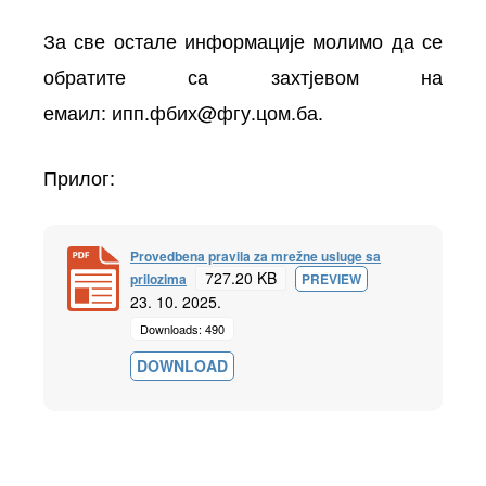
За све остале информације молимо да се
обратите са захтјевом на
емаил:
ипп.фбих@фгу.цом.ба
.
Прилог:
Provedbena pravila za mrežne usluge sa
727.20 KB
prilozima
PREVIEW
23. 10. 2025.
Downloads: 490
DOWNLOAD