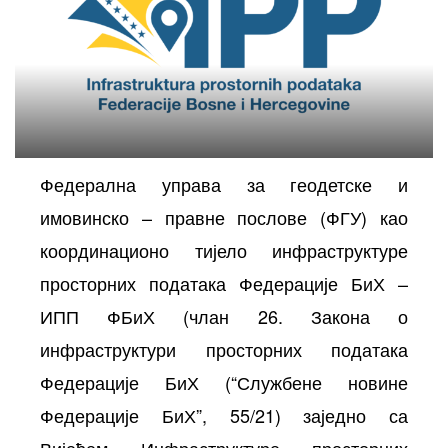
Федерална управа за геодетске и
имовинско – правне послове (ФГУ) као
осторних
координационо тијело инфраструктуре
просторних података Федерације БиХ –
ИПП ФБиХ (члан 26. Закона о
инфраструктури просторних података
Федерације БиХ (“Службене новине
Федерације БиХ”, 55/21) заједно са
Вијећем Инфраструктуре просторних