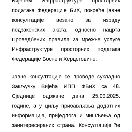
података Федерације БиХ, покреће јавне
консултације везано за израду
подзаконских аката, односно нацрта
Проведбених правила за мрежне услуге
Инфраструктуре просторних података
Федерације Босне и Херцеговине.
Јавне консултације се проводе сукладно
Закључку Вијећа ИПП ФБиХ са 48.
Сједнице одржане дана 25.09.2025.
године, а у циљу прибављања додатних
информација, приједлога и мишљења од
заинтересираних страна. Консултације ће