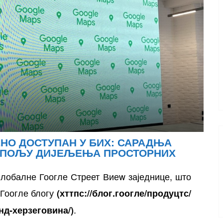
НО ДОСТУПАН У БИХ: САРАДЊА
А ПОЉУ ДИЈЕЉЕЊА ПРОСТОРНИХ
глобалне Гоогле Стреет Виеw заједнице, што
 Гоогле блогу
(
хттпс://блог.гоогле/продуцтс/
.
нд-херзеговина/
)