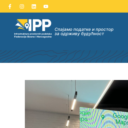
ГООГЛЕ СТРЕЕТ ВИЕW СЛУЖБ
Спајамо податке и простор
за одрживу будућност
ДИ
ДАТАКА
ну опћих
их