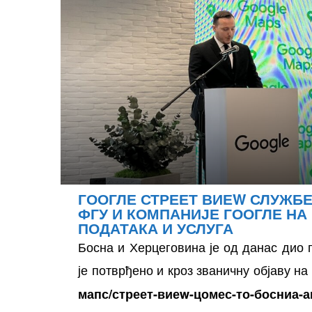
осторних
ГООГЛЕ СТРЕЕТ ВИЕW СЛУЖБЕ
ФГУ И КОМПАНИЈЕ ГООГЛЕ Н
ПОДАТАКА И УСЛУГА
Босна и Херцеговина је од данас дио 
је потврђено и кроз званичну објаву на
мапс/стреет-виеw-цомес-то-босниа-а