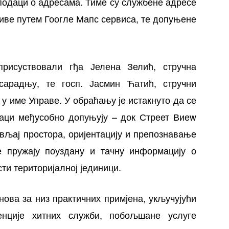
 подаци о адресама. Тиме су службене адресе
живе путем Гоогле Мапс сервиса, те допуњене
исуствовали гђа Јелена Зелић, стручна
арадњу, те госп. Јасмин Ћатић, стручни
о у име Управе. У обраћању је истакнуто да се
аци међусобно допуњују – док Стреет Виеw
вљај простора, оријентацију и препознавање
е пружају поуздану и тачну информацију о
сти територијалној јединици.
нова за низ практичних примјена, укључујући
венције хитних служби, побољшане услуге