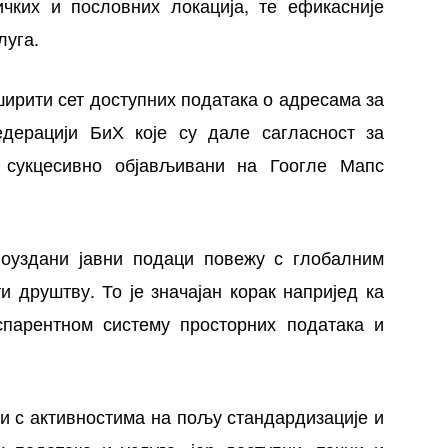
чких и пословних локација, те ефикасније
луга.
ирити сет доступних података о адресама за
дерацији БиХ које су дале сагласност за
 сукцесивно објављивани на Гоогле Мапс
оуздани јавни подаци повежу с глобалним
и друштву. То је значајан корак напријед ка
парентном систему просторних података и
и с активностима на пољу стандардизације и