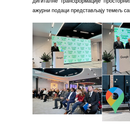
дигиталне трансформације просторних
ажурни подаци представљају темељ са