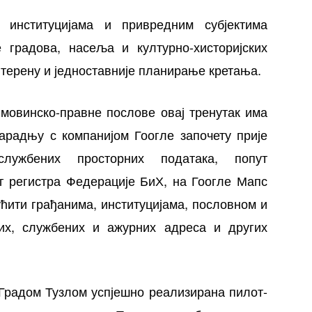
 институцијама и привредним субјектима
 градова, насеља и културно-хисторијских
терену и једноставније планирање кретања.
имовинско-правне послове овај тренутак има
сарадњу с компанијом Гоогле започету прије
службених просторних података, попут
г регистра Федерације БиХ, на Гоогле Мапс
ћити грађанима, институцијама, пословном и
их, службених и ажурних адреса и других
 Градом Тузлом успјешно реализирана пилот-