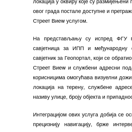
локација у оквиру које су размијењени
овог града постале доступне и претра
Стреет Виеw услугом.
На представљању су испред ФГУ пр
савјетница за ИПП и међународну с
савјетник за Геопортал, који се обрати
Стреет Виеw и службени адресни под
корисницима омогућава визуелни дожи
локација на терену, службене адрес
називу улице, броју објекта и припадно
Интеграцијом ових услуга добија се ос
прецизнију навигацију, брже интер