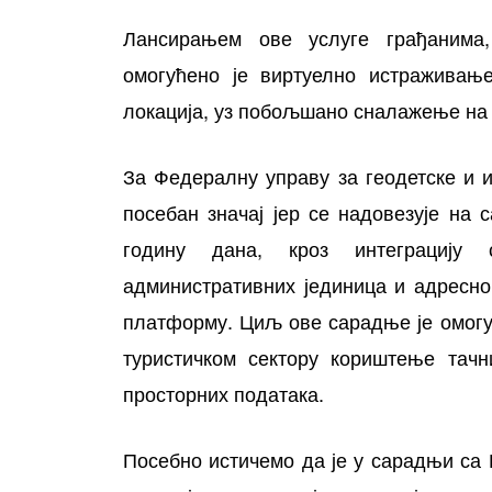
Лансирањем ове услуге грађанима,
омогућено је виртуелно истраживање
локација, уз побољшано сналажење на 
За Федералну управу за геодетске и 
посебан значај јер се надовезује на 
годину дана, кроз интеграцију 
административних јединица и адресно
платформу. Циљ ове сарадње је омогу
туристичком сектору кориштење тачн
просторних података.
Посебно истичемо да је у сарадњи са