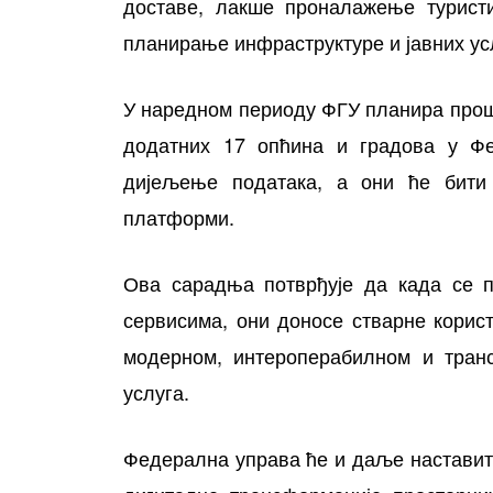
доставе, лакше проналажење туристи
планирање инфраструктуре и јавних ус
У наредном периоду ФГУ планира прош
додатних 17 опћина и градова у Фе
дијељење података, а они ће бити
платформи.
Ова сарадња потврђује да када се п
сервисима, они доносе стварне корист
модерном, интероперабилном и транс
услуга.
Федерална управа ће и даље наставит