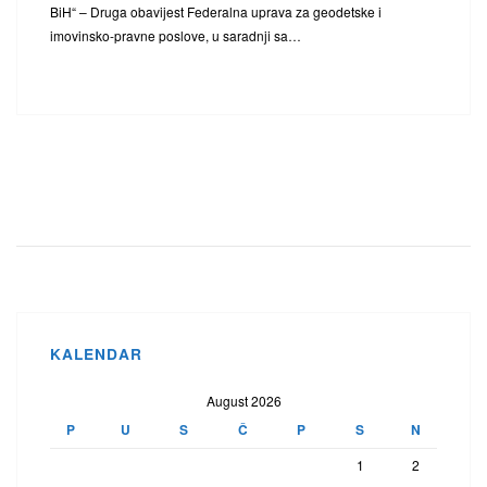
BiH“ – Druga obavijest Federalna uprava za geodetske i
imovinsko-pravne poslove, u saradnji sa…
KALENDAR
August 2026
P
U
S
Č
P
S
N
1
2