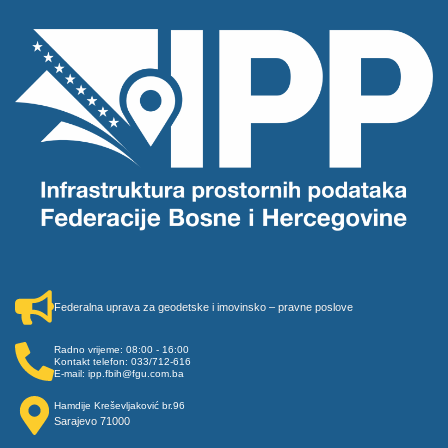
Federalna uprava za geodetske i imovinsko – pravne poslove
Radno vrijeme: 08:00 - 16:00
Kontakt telefon: 033/712-616
E-mail: ipp.fbih@fgu.com.ba
Hamdije Kreševljaković br.96
Sarajevo 71000