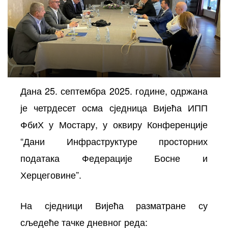
Дана 25. септембра 2025. године, одржана
је четрдесет осма сједница Вијећа ИПП
осторних
ФбиХ у Мостару, у оквиру Конференције
“Дани Инфраструктуре просторних
података Федерације Босне и
Херцеговине”.
На сједници Вијећа разматране су
сљедеће тачке дневног реда: