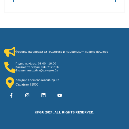
Федерална управа за геодетске и имовинско – правне послове​
Радно вријеме: 08:00 - 16:00
Контакт телефон: 033/712-616
Е-маил: ипп.фбих@фгу.цом.ба
Хамдије Крешевљаковић бр.96
Сарајево 71000
©FGU 2024, ALL RIGHTS RESERVED.