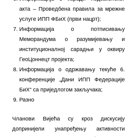
акта – Проведбена правила за мрежне
услуге ИПП ФБиХ (први нацрт);
Информација о потписивању
Меморандума о разумијевању и
институционалној сарадњи у оквиру
ГеоЦоннецт пројекта;
Информација о одржавању текуће 6.
конференције „Дани ИПП Федерације
БиХ“ са приједлогом закључака;
Разно
Чланови Вијећа су кроз дискусију
допринијели унапређењу активности