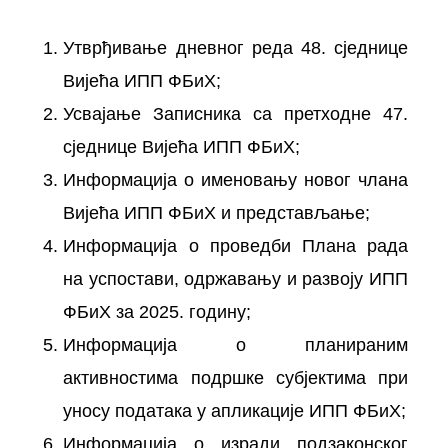
Утврђивање дневног реда 48. сједнице
Вијећа ИПП ФБиХ;
Усвајање Записника са претходне 47.
сједнице Вијећа ИПП ФБиХ;
Информација о именовању новог члана
Вијећа ИПП ФБиХ и представљање;
Информација о проведби Плана рада
на успостави, одржавању и развоју ИПП
ФБиХ за 2025. годину;
Информација о планираним
активностима подршке субјектима при
уносу података у апликације ИПП ФБиХ;
Информација о изради подзаконског