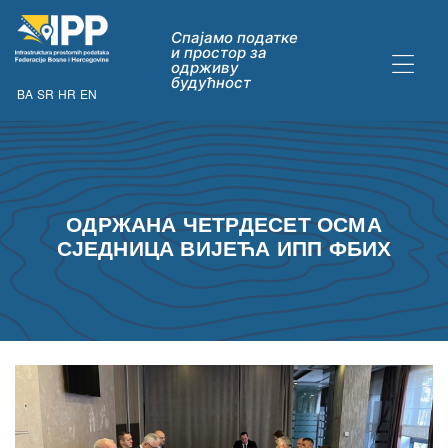
Спајамо податке
и простор за
одрживу
будућност
BA
SR
HR
EN
ДАТАКА
ОДРЖАНА ЧЕТРДЕСЕТ ОСМА
СЈЕДНИЦА ВИЈЕЋА ИПП ФБИХ
ну опћих
их