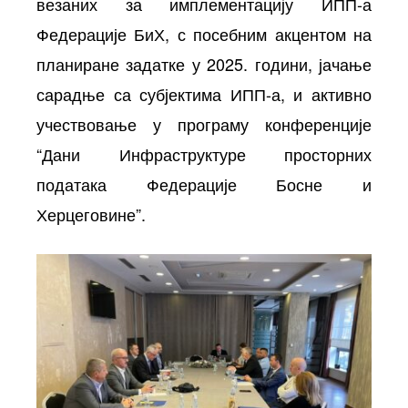
везаних за имплементацију ИПП-а
Федерације БиХ, с посебним акцентом на
планиране задатке у 2025. години, јачање
сарадње са субјектима ИПП-а, и активно
учествовање у програму конференције
“Дани Инфраструктуре просторних
података Федерације Босне и
Херцеговине”.