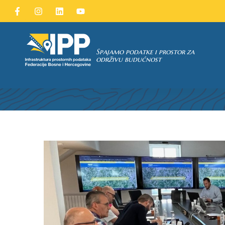
Spajamo podatke i prostor za
ODRŽANA RAD
održivu budućnost
TAKA