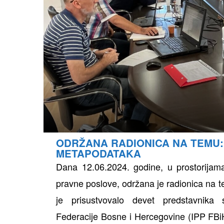
ODRŽANA RADIONICA NA TEMU:
METAPODATAKA
Dana 12.06.2024. godine, u prostorijam
pravne poslove, održana je radionica na t
je prisustvovalo devet predstavnika s
Federacije Bosne i Hercegovine (IPP FBiH)