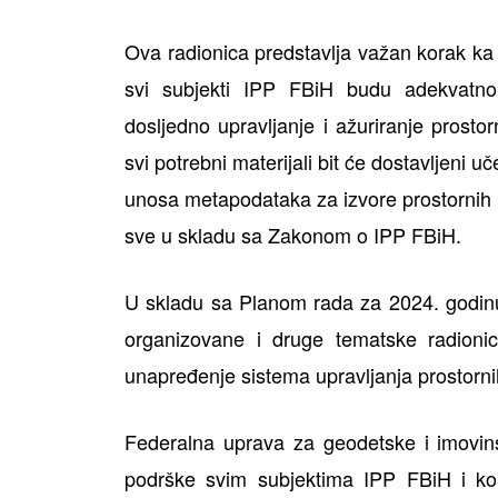
Ova radionica predstavlja važan korak k
svi subjekti IPP FBiH budu adekvatno
dosljedno upravljanje i ažuriranje prost
svi potrebni materijali bit će dostavljeni
unosa metapodataka za izvore prostornih p
sve u skladu sa Zakonom o IPP FBiH.
U skladu sa Planom rada za 2024. godinu
organizovane i druge tematske radionic
unapređenje sistema upravljanja prostorn
Federalna uprava za geodetske i imovin
podrške svim subjektima IPP FBiH i kont