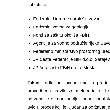
subjekata:
Federalni hidrometeorološki zavod
Federalni zavod za geologiju
Fond za zaštitu okoliša FBiH
Agencija za vodno područje rijeke Sav
Federalno ministarstvo prostornog ure
JP Ceste Federacije BiH d.o.o. Saraje
JP Autoceste FBiH d.o.o. Mostar
Tokom radionice, učesnicima je predst
provedbena pravila za metapodatke, te
održana je demonstracija unosa podatak
uvid u proces koji je ključan za održavanje