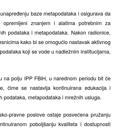
a unapređenju baze metapodataka i osigurava da
 opremljeni znanjem i alatima potrebnim za
ornih podataka i metapodataka. Nakon radionice,
 učesnicima kako bi se omogućio nastavak aktivnog
odataka koji se vode u nadležnim institucijama,
 na polju IPP FBiH, u narednom periodu bit će
e, čime se nastavlja kontinuirana edukacija i
ih podataka, metapodataka i mrežnih usluga.
sko-pravne poslove ostaje posvećena pružanju
inuiranom poboljšanju kvaliteta i dostupnosti