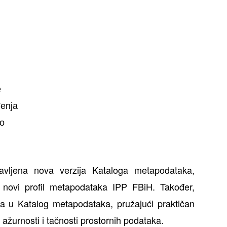
e
đenja
vo
avljena nova verzija Kataloga metapodataka,
 novi profil metapodataka IPP FBiH. Također,
a u Katalog metapodataka, pružajući praktičan
 ažurnosti i tačnosti prostornih podataka.