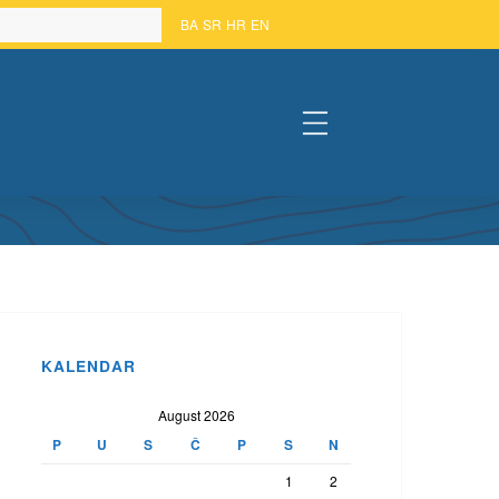
BA
SR
HR
EN
#
METAPODATAKA
KALENDAR
August 2026
P
U
S
Č
P
S
N
1
2