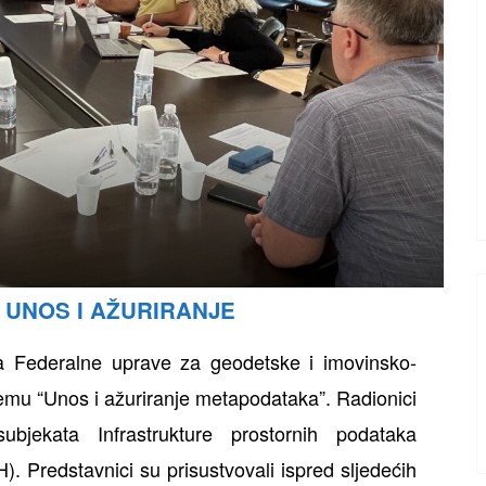
 UNOS I AŽURIRANJE
a Federalne uprave za geodetske i imovinsko-
emu “Unos i ažuriranje metapodataka”. Radionici
ubjekata Infrastrukture prostornih podataka
. Predstavnici su prisustvovali ispred sljedećih