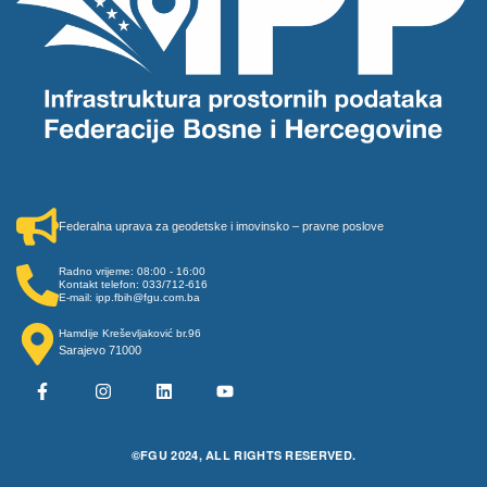
Federalna uprava za geodetske i imovinsko – pravne poslove
Radno vrijeme: 08:00 - 16:00
Kontakt telefon: 033/712-616
E-mail: ipp.fbih@fgu.com.ba
Hamdije Kreševljaković br.96
Sarajevo 71000
©FGU 2024, ALL RIGHTS RESERVED.