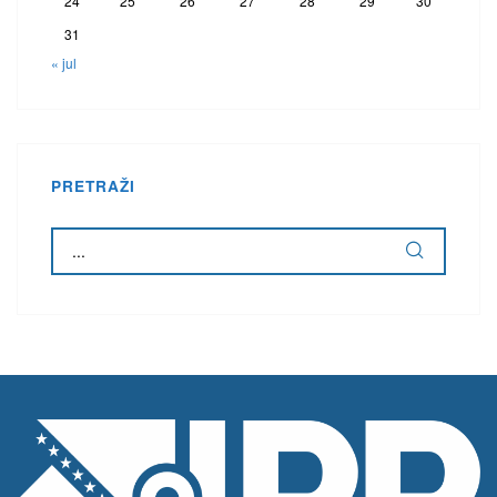
24
25
26
27
28
29
30
31
« jul
PRETRAŽI