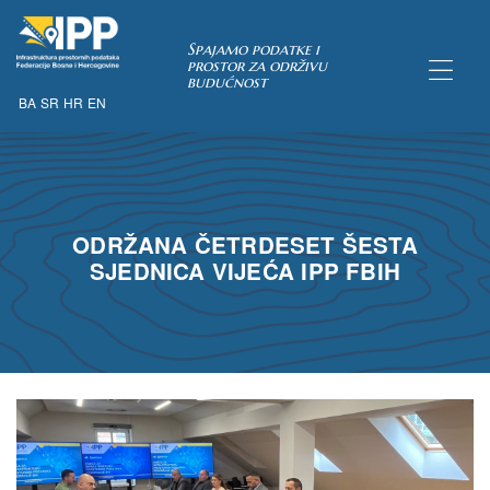
Spajamo podatke i
prostor za održivu
budućnost
BA
SR
HR
EN
TAKA
ODRŽANA ČETRDESET ŠESTA
SJEDNICA VIJEĆA IPP FBIH