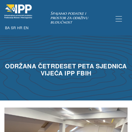
Spajamo podatke i
prostor za održivu
budućnost
BA
SR
HR
EN
TAKA
ODRŽANA ČETRDESET PETA SJEDNICA
VIJEĆA IPP FBIH