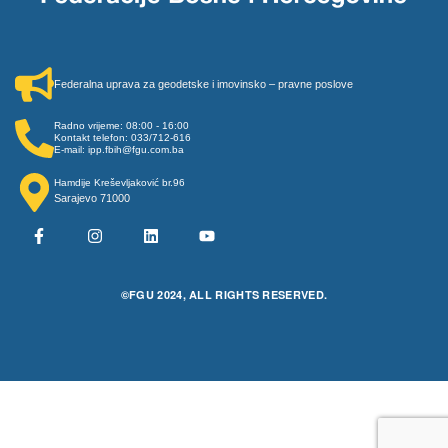
Federalna uprava za geodetske i imovinsko – pravne poslove
Radno vrijeme: 08:00 - 16:00
Kontakt telefon: 033/712-616
E-mail: ipp.fbih@fgu.com.ba
Hamdije Kreševljaković br.96
Sarajevo 71000
©FGU 2024, ALL RIGHTS RESERVED.