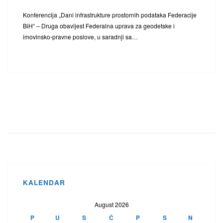
Konferencija „Dani infrastrukture prostornih podataka Federacije
BiH“ – Druga obavijest Federalna uprava za geodetske i
imovinsko-pravne poslove, u saradnji sa…
KALENDAR
August 2026
P
U
S
Č
P
S
N