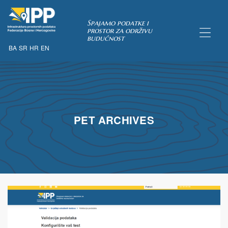
Spajamo podatke i
prostor za održivu
budućnost
BA
SR
HR
EN
TAKA
pćih uvjeta
PET ARCHIVES
 u IPP