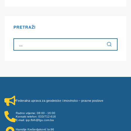
PRETRAŽI
Federalna uprava za geodetske i imovinsko – pravne poslove
Radno vrijeme: 08:00 - 16:00
Kontakt telefon: 033/712-616
E-mail: ipp.fbih@fgu.com.ba
Hamdije Kreševljaković br.96