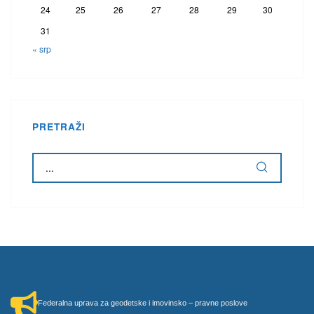
24
25
26
27
28
29
30
31
« srp
PRETRAŽI
Federalna uprava za geodetske i imovinsko – pravne poslove