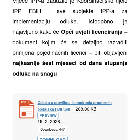
Vijeće IPP-a zadužilo je Koordinacijsko tijelo
IPP FBiH i sve subjekte IPP-a za
implementaciju odluke. Istodobno je
najavljeno kako će
–
Opći uvjeti licenciranja
dokument kojim će se detaljno razraditi
primjena pojedinačnih licenci – biti objavljeni
najkasnije šest mjeseci od dana stupanja
odluke na snagu
Odluka o pravilima licenciranja prostornih
288.06 KB
podataka FBiH.pdf
PREVIEW
19. 2. 2026.
Downloads: 447
DOWNLOAD