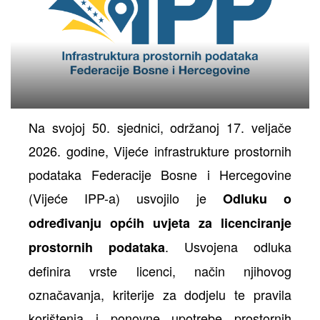
ih
Na svojoj 50. sjednici, održanoj 17. veljače
2026. godine, Vijeće infrastrukture prostornih
podataka Federacije Bosne i Hercegovine
(Vijeće IPP-a) usvojilo je
Odluku o
određivanju općih uvjeta za licenciranje
. Usvojena odluka
prostornih podataka
definira vrste licenci, način njihovog
označavanja, kriterije za dodjelu te pravila
korištenja i ponovne upotrebe prostornih