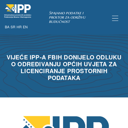
Spajamo podatke i
prostor za održivu
budućnost
BA
SR
HR
EN
TAKA
VIJEĆE IPP-A FBIH DONIJELO ODLUKU
O ODREĐIVANJU OPĆIH UVJETA ZA
pćih uvjeta
LICENCIRANJE PROSTORNIH
 u IPP
PODATAKA