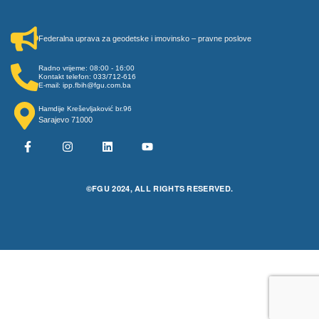
Federalna uprava za geodetske i imovinsko – pravne poslove
Radno vrijeme: 08:00 - 16:00
Kontakt telefon: 033/712-616
E-mail: ipp.fbih@fgu.com.ba
Hamdije Kreševljaković br.96
Sarajevo 71000
©FGU 2024, ALL RIGHTS RESERVED.