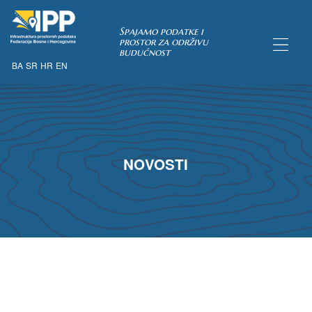
Spajamo podatke i
prostor za održivu
budućnost
BA
SR
HR
EN
TAKA
NOVOSTI
ну опћих
их