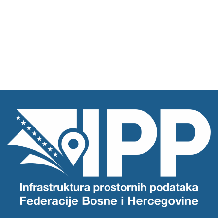
O
T
N
I
O
N