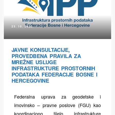
23. 10. 2025.
ih
JAVNE KONSULTACIJE,
PROVEDBENA PRAVILA ZA
MREŽNE USLUGE
INFRASTRUKTURE PROSTORNIH
PODATAKA FEDERACIJE BOSNE I
HERCEGOVINE
Federalna uprava za geodetske i
imovinsko – pravne poslove (FGU) kao
koordinaciono tijelo infrastrukture