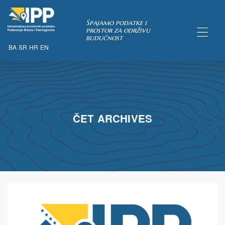
Spajamo podatke i
prostor za održivu
budućnost
BA
SR
HR
EN
TAKA
pćih uvjeta
ČET ARCHIVES
 u IPP