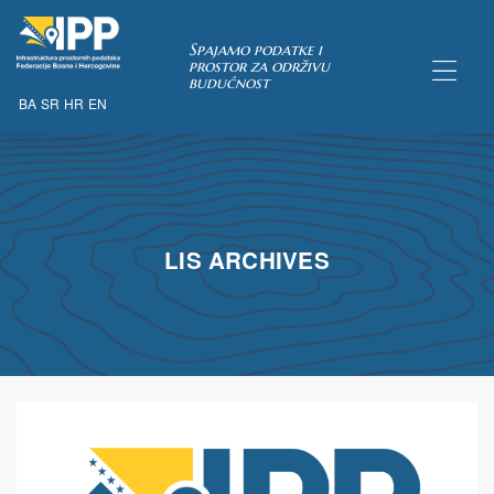
Spajamo podatke i
prostor za održivu
budućnost
BA
SR
HR
EN
TAKA
pćih uvjeta
LIS ARCHIVES
 u IPP