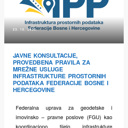
23. 10. 2025.
ih
JAVNE KONSULTACIJE,
PROVEDBENA PRAVILA ZA
MREŽNE USLUGE
INFRASTRUKTURE PROSTORNIH
PODATAKA FEDERACIJE BOSNE I
HERCEGOVINE
Federalna uprava za geodetske i
imovinsko – pravne poslove (FGU) kao
koordinaciono tijelo infrastrukture