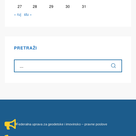
27
28
29
30
31
« ruj
stu »
PRETRAŽI
Federalna uprava za geodetske i imovinsko – pravne poslove