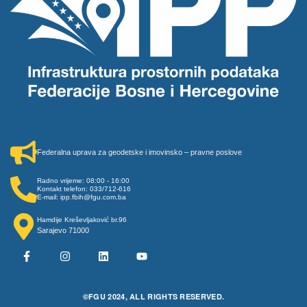
Federalna uprava za geodetske i imovinsko – pravne poslove
Radno vrijeme: 08:00 - 16:00
Kontakt telefon: 033/712-616
E-mail: ipp.fbih@fgu.com.ba
Hamdije Kreševljaković br.96
Sarajevo 71000
©FGU 2024, ALL RIGHTS RESERVED.