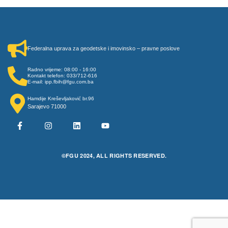
Federalna uprava za geodetske i imovinsko – pravne poslove
Radno vrijeme: 08:00 - 16:00
Kontakt telefon: 033/712-616
E-mail: ipp.fbih@fgu.com.ba
Hamdije Kreševljaković br.96
Sarajevo 71000
©FGU 2024, ALL RIGHTS RESERVED.