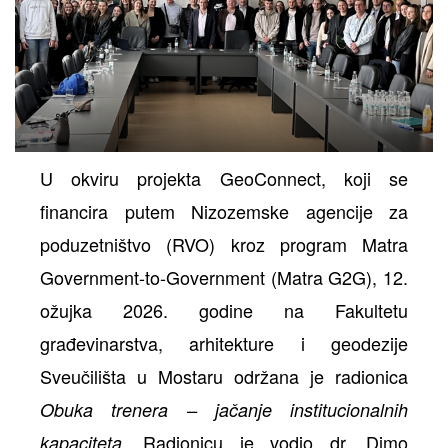
ih
U okviru projekta GeoConnect, koji se
financira putem Nizozemske agencije za
poduzetništvo (RVO) kroz program Matra
Government-to-Government (Matra G2G), 12.
ožujka 2026. godine na Fakultetu
građevinarstva, arhitekture i geodezije
Sveučilišta u Mostaru održana je radionica
Obuka trenera – jačanje institucionalnih
. Radionicu je vodio dr. Dimo
kapaciteta