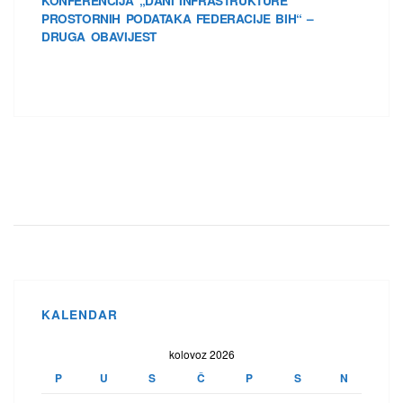
KONFERENCIJA „DANI INFRASTRUKTURE
PROSTORNIH PODATAKA FEDERACIJE BIH“ –
DRUGA OBAVIJEST
KALENDAR
kolovoz 2026
P
U
S
Č
P
S
N