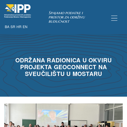
Spajamo podatke i
prostor za održivu
budućnost
BA
SR
HR
EN
TAKA
ODRŽANA RADIONICA U OKVIRU
pćih uvjeta
PROJEKTA GEOCONNECT NA
 u IPP
SVEUČILIŠTU U MOSTARU