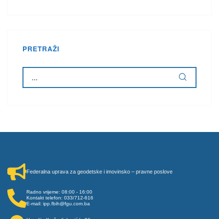
PRETRAŽI
Federalna uprava za geodetske i imovinsko – pravne poslove
Radno vrijeme: 08:00 - 16:00
Kontakt telefon: 033/712-616
E-mail: ipp.fbih@fgu.com.ba