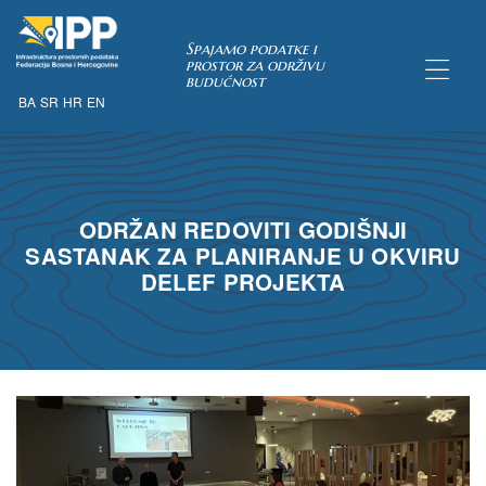
Spajamo podatke i
prostor za održivu
budućnost
BA
SR
HR
EN
TAKA
ODRŽAN REDOVITI GODIŠNJI
pćih uvjeta
SASTANAK ZA PLANIRANJE U OKVIRU
 u IPP
DELEF PROJEKTA