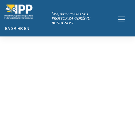
Spajamo podatke i
prostor za održivu
budućnost
BA
SR
HR
EN