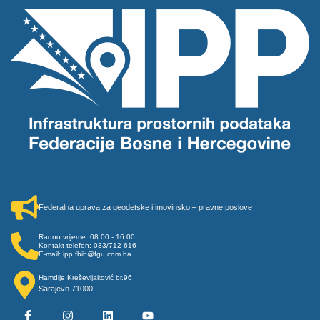
Federalna uprava za geodetske i imovinsko – pravne poslove
Radno vrijeme: 08:00 - 16:00
Kontakt telefon: 033/712-616
E-mail: ipp.fbih@fgu.com.ba
Hamdije Kreševljaković br.96
Sarajevo 71000