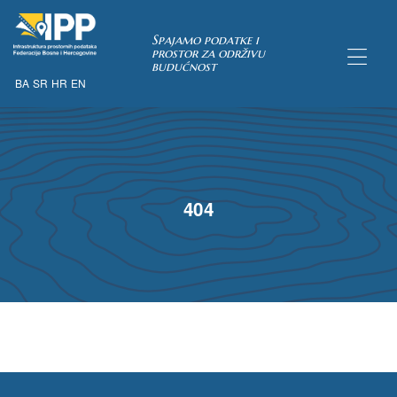
Spajamo podatke i
prostor za održivu
budućnost
BA
SR
HR
EN
TAKA
404