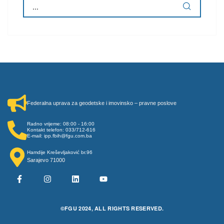
Federalna uprava za geodetske i imovinsko – pravne poslove
Radno vrijeme: 08:00 - 16:00
Kontakt telefon: 033/712-616
E-mail: ipp.fbih@fgu.com.ba
Hamdije Kreševljaković br.96
Sarajevo 71000
©FGU 2024, ALL RIGHTS RESERVED.