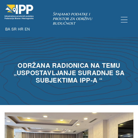
Spajamo podatke i
prostor za održivu
budućnost
BA
SR
HR
EN
TAKA
ODRŽANA RADIONICA NA TEMU
pćih uvjeta
„USPOSTAVLJANJE SURADNJE SA
 u IPP
SUBJEKTIMA IPP-A “