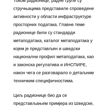
Током радионице, радне групе су
стручњацима представиле спроведене
активности у области инфраструктуре
просторних података. Главне теме
радионице били су стандарди
метаподатака, каталог метаподатака у
којем је представљен и шведски
национални профил метаподатака, као
и законска регулатива и ИНСПИРЕ,
након чега се разговарало о детаљним
техничким специфичностима.
Циљ радионице био да се
представљањем примјера из Шведске,