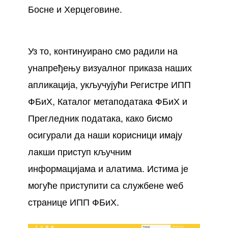
Босне и Херцеговине.
Уз то, континуирано смо радили на
унапређењу визуалног приказа наших
апликација, укључујући
Регистре ИПП
ФБиХ
,
Каталог метаподатака ФБиХ
и
Прегледник података
, како бисмо
осигурали да наши корисници имају
лакши приступ кључним
информацијама и алатима. Истима је
могуће приступити са службене wеб
странице ИПП ФБиХ.