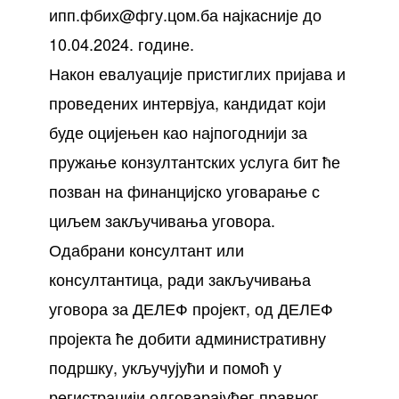
ипп.фбих@фгу.цом.ба најкасније до
10.04.2024. године.
Након евалуације пристиглих пријава и
проведених интервјуа, кандидат који
буде оцијењен као најпогоднији за
пружање конзултантских услуга бит ће
позван на финанцијско уговарање с
циљем закључивања уговора.
Одабрани консултант или
консултантица, ради закључивања
уговора за ДЕЛЕФ пројект, од ДЕЛЕФ
пројекта ће добити административну
подршку, укључујући и помоћ у
регистрацији одговарајућег правног