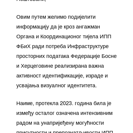
Овим путем желимо подијелити
информацију да је кроз ангажман
Органа и Координационог тијела ИПП
ФБиХ ради потреба Инфраструктуре
просторних података Федерације Босне
и Херцеговине реализирана важна
активност идентификације, израде и
усвајања визуалног идентитета.
Наиме, протекла 2023. година била је
између осталог означена интензивним
радом на унапријеђену могућности
присутности и препознатљивости ИПП