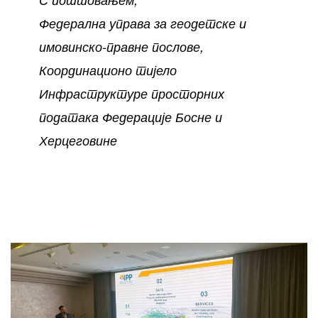
Федерална управа за геодетске и
имовинско-правне послове,
Координационо тијело
Инфраструктуре просторних
података Федерације Босне и
Херцеговине