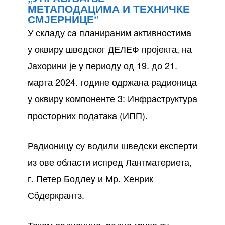
МЕТАПОДАЦИМА И ТЕХНИЧКЕ
СМЈЕРНИЦЕ“
У складу са планираним активностима
у оквиру шведског ДЕЛЕФ пројекта, на
Јахорини је у периоду од 19. до 21.
марта 2024. године одржана радионица
у оквиру компоненте 3: Инфраструктура
просторних података (ИПП).
Радионицу су водили шведски експерти
из ове области испред Лантматериета,
г. Петер Бодлеy и Мр. Хенрик
Сöдеркрантз.