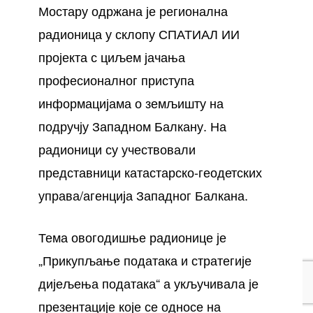
Мостару одржана је регионална
радионица у склопу СПАТИАЛ ИИ
пројекта с циљем јачања
професионалног приступа
информацијама о земљишту на
подручју Западном Балкану. На
радионици су учествовали
представници катастарско-геодетских
управа/агенција Западног Балкана.
Тема овогодишње радионице је
„Прикупљање података и стратегије
дијељења података“ а укључивала је
презентације које се односе на