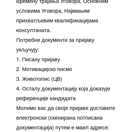
Времену трајања Уговора, Основним
условима Уговора, Најмањим
прихватљивим квалификацијама
консултаната.
Потребни документи за пријаву
укључују:
1. Писану пријаву
2. Мотивацијско писмо
3. Животопис (ЦВ)
4. Осталу документацију која доказује
референције кандидата
Молимо вас да своје пријаве доставите
електронски (скенирана потписана
документација) путем е-маил адресе: