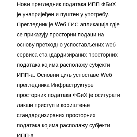
Нови прегледник података ИПП ФБиХ
је унапријеђен и пуштен у употребу.
Прегледник је Wеб ГИС апликација гдје
се приказују просторни подаци на
основу претходно успостављених wеб
сервиса стандардизираних просторних
података којима располажу субјекти
ИПП-а. Основни циљ успоставе Wеб
прегледника Инфраструктуре
просторних података ФБиХ је осигурати
лакши приступ и кориштење
стандардизираних просторних
података којима располажу субјекти
ИПП-а.