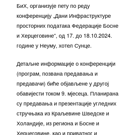
БиХ, организује пету по реду
конференцију „Дани Инфраструктуре
просторних података Федерације Босне
и Херцеговине“, од 17. до 18.10.2024.
године у Неуму, хотел Сунце.
Детаљне информације о конференцији
(програм, позвана предавања и
предавачи) биће објављене у другој
обавијести током 9. мjесеца. Планирана
су предавања и презентације угледних
стручњака из Краљевине Шведске и
Холандије, из региона и Босне и
Херцеговине, као и приватног и