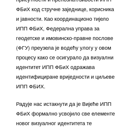
ФБиХ код стручне заједнице, корисника
и јавности. Као координационо тијело
ИПП ФБиХ, Федерална управа за
геодетске и имовинско-правне послове
(ФГУ) преузела је водећу улогу у овом
процесу како се осигурало да визуални
идентитет ИПП ФБиХ одражава
идентифициране вриједности и циљеве
ИПП ФБИХ.
Радује нас истакнути да је Вијеће ИПП
ФБиХ формално усвојило све елементе
новог визуалног идентитета те