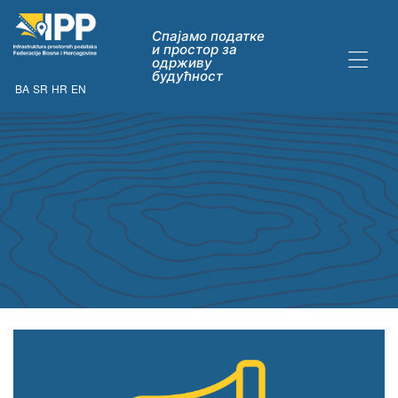
Спајамо податке
и простор за
одрживу
будућност
BA
SR
HR
EN
ДАТАКА
ну опћих
их