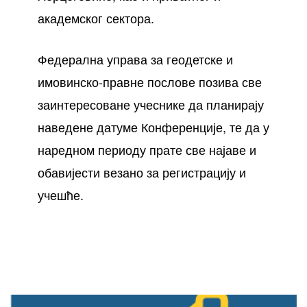
академског сектора.
Федерална управа за геодетске и
имовинско-правне послове позива све
заинтересоване учеснике да планирају
наведене датуме Конференције, те да у
наредном периоду прате све најаве и
обавијести везано за регистрацију и
учешће.