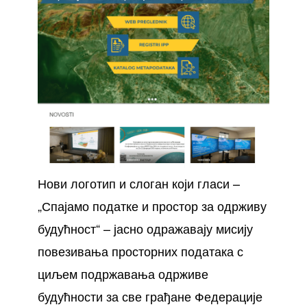
Нови логотип и слоган који гласи –
„Спајамо податке и простор за одрживу
будућност“ – јасно одражавају мисију
повезивања просторних података с
циљем подржавања одрживе
будућности за све грађане Федерације