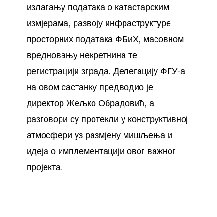
излагању података о катастарским
измјерама, развоју инфраструктуре
просторних података ФБиХ, масовном
вредновању некретнина те
регистрацији зграда. Делегацију ФГУ-а
на овом састанку предводио је
директор Жељко Обрадовић, а
разговори су протекли у конструктивној
атмосфери уз размјену мишљења и
идеја о имплементацији овог важног
пројекта.