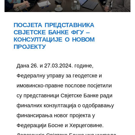
ПОСЈЕТА ПРЕДСТАВНИКА
СВЈЕТСКЕ БАНКЕ ФГУ –
КОНСУЛТАЦИЈЕ О НОВОМ
ПРОЈЕКТУ
Дана 26. и 27.03.2024. године,
Федералну управу за геодетске и
имовинско-правне послове посјетили
су представници Свјетске Банке ради
финалних конзултација о одобравању
финансирања новог пројекта у
Федерацији Босне и Херцеговине.
Делегација Свјетске Банке укључивала