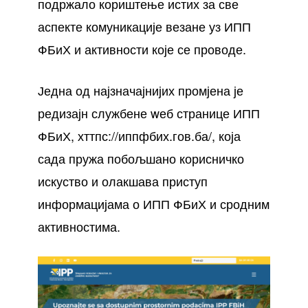
подржало кориштење истих за све
аспекте комуникације везане уз ИПП
ФБиХ и активности које се проводе.
Једна од најзначајнијих промјена је
редизајн службене wеб странице ИПП
ФБиХ,
хттпс://иппфбих.гов.ба/
, која
сада пружа побољшано корисничко
искуство и олакшава приступ
информацијама о ИПП ФБиХ и сродним
активностима.