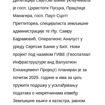
је госп. Цхристопх Пусцха, Працтице
Манагера, госп. Паул Сцотт
Преттитореа, специјалиста земљишне
администрације те гђу. Самру
Бајрамовић, Оператионс Аналyст у
уреду Свјетске Банке у БиХ. Нови
пројект под називом ГИВЕ (Геоспатиал
Инфраструцтуре анд Валуатион
Енханцемент Пројецт) планиран је за
почетак 2025. године и има за циљ
пружити подршку у усклађивању
података о некретнинама између
Земљишне књиге и катастра, јавном