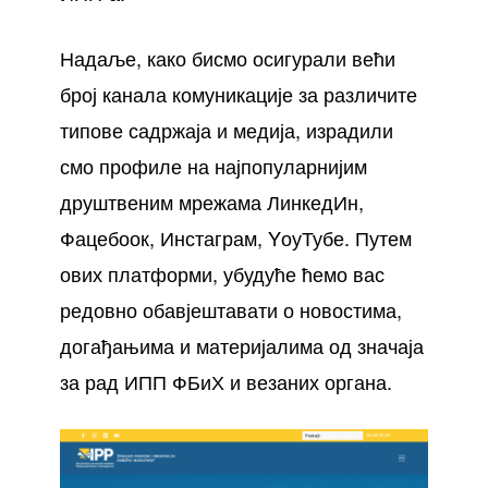
Надаље, како бисмо осигурали већи
број канала комуникације за различите
типове садржаја и медија, израдили
смо профиле на најпопуларнијим
друштвеним мрежама ЛинкедИн,
Фацебоок, Инстаграм, YоуТубе. Путем
ових платформи, убудуће ћемо вас
редовно обавјештавати о новостима,
догађањима и материјалима од значаја
за рад ИПП ФБиХ и везаних органа.