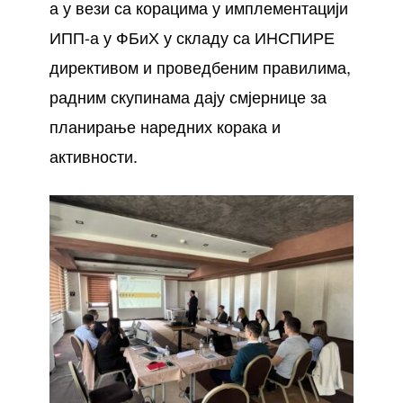
а у вези са корацима у имплементацији
ИПП-а у ФБиХ у складу са ИНСПИРЕ
директивом и проведбеним правилима,
радним скупинама дају смјернице за
планирање наредних корака и
активности.