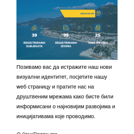
Позивамо вас да истражите наш нови
визуални идентитет, посјетите нашу
wеб страницу и пратите нас на
друштвеним мрежама како бисте били
информисани о најновијим развојима и
иницијативама које проводимо.
С поштовањем,