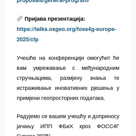
Пријава презентација:
https://talks.osgeo.org/foss4g-europe-
2025/cfp
Учешће на конференцији омогућит ће
вам умрежавање с међународним
стручњацима, размјену знања те
истраживање иновативних рјешења у
примјени геопросторних података.
Радујемо се вашем учешћу и доприносу
јачању ИПП ФБиХ кроз ФОСС4Г
Еуропе 2025!