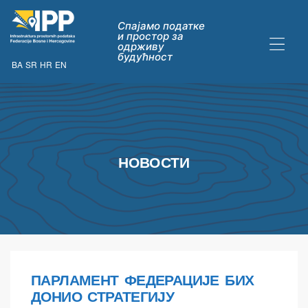
Спајамо податке
и простор за
одрживу
будућност
BA
SR
HR
EN
ДАТАКА
НОВОСТИ
ну опћих
ПАРЛАМЕНТ ФЕДЕРАЦИЈЕ БИХ
их
ДОНИО СТРАТЕГИЈУ