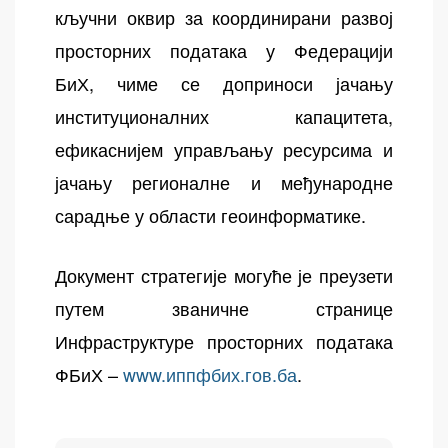
кључни оквир за координирани развој
просторних података у Федерацији
БиХ, чиме се доприноси јачању
институционалних капацитета,
ефикаснијем управљању ресурсима и
јачању регионалне и међународне
сарадње у области геоинформатике.
Документ стратегије могуће је преузети
путем званичне странице
Инфраструктуре просторних података
ФБиХ –
www.иппфбих.гов.ба
.