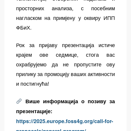
просторних анализа, с посебним
нагласком на примјену у оквиру ИПП
ФБиХ.
Рок за пријаву презентација истиче
крајем ове седмице, стога вас
охрабрујемо да не пропустите ову
прилику за промоцију ваших активности
и постигнућа!
Више информација о позиву за
презентације:
https://2025.europe.foss4g.org/call-for-
proposals/general-program/