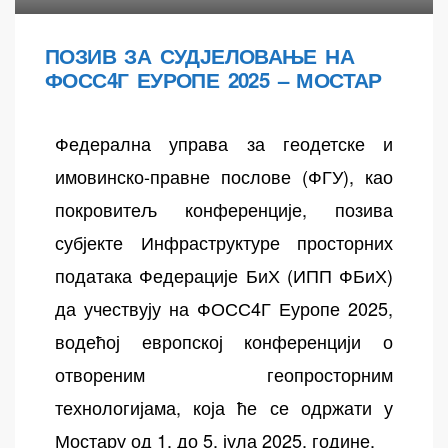
ПОЗИВ ЗА СУДЈЕЛОВАЊЕ НА
ФОСС4Г ЕУРОПЕ 2025 – МОСТАР
Федерална управа за геодетске и
имовинско-правне послове (ФГУ), као
покровитељ конференције, позива
субјекте Инфраструктуре просторних
података Федерације БиХ (ИПП ФБиХ)
да учествују на ФОСС4Г Еуропе 2025,
водећој европској конференцији о
отвореним геопросторним
технологијама, која ће се одржати у
Мостару од 1. до 5. јула 2025. године.