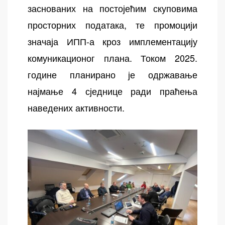
заснованих на постојећим скуповима
просторних података, те промоцији
значаја ИПП-а кроз имплементацију
комуникационог плана. Током 2025.
године планирано је одржавање
најмање 4 сједнице ради праћења
наведених активности.