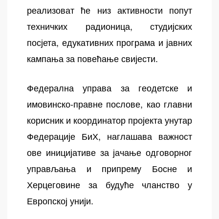
реализоват ће низ активности попут
техничких радионица, студијских
посјета, едукативних програма и јавних
кампања за повећање свијести.
Федерална управа за геодетске и
имовинско-правне послове, као главни
корисник и координатор пројекта унутар
Федерације БиХ, наглашава важност
ове иницијативе за јачање одговорног
управљања и припрему Босне и
Херцеговине за будуће чланство у
Европској унији.