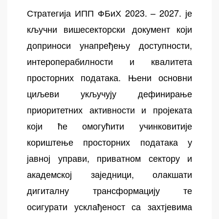
Стратегија ИПП ФБиХ 2023. – 2027. је
кључни вишесекторски документ који
доприноси унапређењу доступности,
интероперабилности и квалитета
просторних података. Њени основни
циљеви укључују дефинирање
приоритетних активности и пројеката
који ће омогућити учинковитије
кориштење просторних података у
јавној управи, приватном сектору и
академској заједници, олакшати
дигиталну трансформацију те
осигурати усклађеност са захтјевима