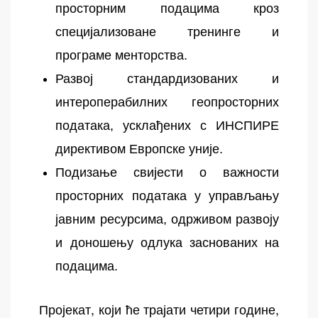
просторним подацима кроз
специјализоване тренинге и
програме менторства.
Развој стандардизованих и
интероперабилних геопросторних
података, усклађених с ИНСПИРЕ
директивом Европске уније.
Подизање свијести о важности
просторних података у управљању
јавним ресурсима, одрживом развоју
и доношењу одлука заснованих на
подацима.
Пројекат, који ће трајати четири године,