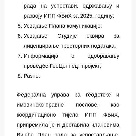
рада на успостави, одржавању и
развоју ИПП ФБиХ за 2025. годину;
Усвајање Плана комуникације;
Усвајање Студије оквира за
лиценцирање просторних података;
Информација о одобравању
проведбе ГеоЦоннецт пројект;
Разно.
Федерална управа за геодетске и
имовинско-правне послове, као
координационо тијело ИПП ФБиХ,
припремила је и доставила члановима
Вијећа План рада за успостављање,