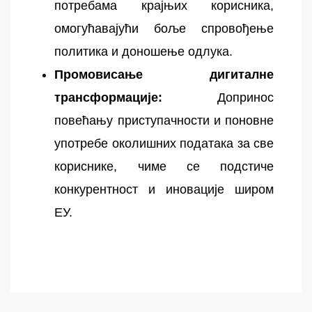
потребама крајњих корисника,
омогућавајући боље спровођење
политика и доношење одлука.
Промовисање дигиталне
трансформације:
Допринос
повећању приступачности и поновне
употребе околишних података за све
кориснике, чиме се подстиче
конкурентност и иновације широм
ЕУ.