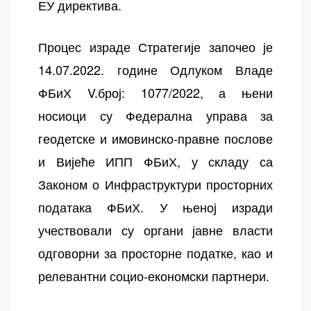
ЕУ директива.
Процес израде Стратегије започео је
14.07.2022. године Одлуком Владе
ФБиХ V.број: 1077/2022, а њени
носиоци су Федерална управа за
геодетске и имовинско-правне послове
и Вијеће ИПП ФБиХ, у складу са
Законом о Инфраструктури просторних
података ФБиХ. У њеној изради
учествовали су органи јавне власти
одговорни за просторне податке, као и
релевантни социо-економски партнери.