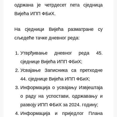
одржана је четрдесет пета сједница
Вијећа ИПП ФБиХ.
На сједници Вијећа разматране су
сљедеће тачке дневног реда:
Утврђивање дневног реда 45.
сједнице Вијећа ИПП ФБиХ;
Усвајање Записника са претходне
44. сједнице Вијећа ИПП ФБиХ;
Информација о усвајању Извјештаја
о раду на успостави, одржавању и
развоју ИПП ФБиХ за 2024. годину;
Информација и приједлог Плана