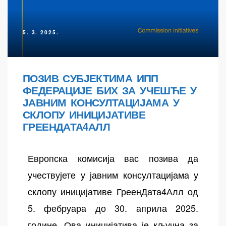
5. 3. 2025.
ПОЗИВ СУБЈЕКТИМА ИПП
ФЕДЕРАЦИЈЕ БИХ ЗА УЧЕШЋЕ У
ЈАВНИМ КОНСУЛТАЦИЈАМА У
СКЛОПУ ИНИЦИЈАТИВЕ
ГРЕЕНДАТА4АЛЛ
Европска комисија вас позива да
учествујете у јавним консултацијама у
склопу иницијативе ГреенДата4Алл од
5. фебруара до 30. априла 2025.
године. Ова иницијатива је кључна за