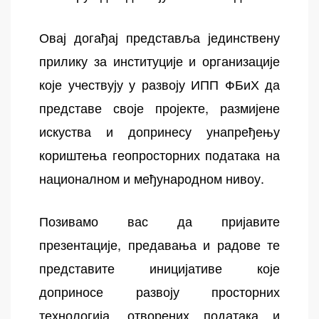
Овај догађај представља јединствену
прилику за институције и организације
које учествују у развоју ИПП ФБиХ да
представе своје пројекте, размијене
искуства и допринесу унапређењу
кориштења геопросторних података на
националном и међународном нивоу.
Позивамо вас да пријавите
презентације, предавања и радове те
представите иницијативе које
доприносе развоју просторних
технологија, отворених података и