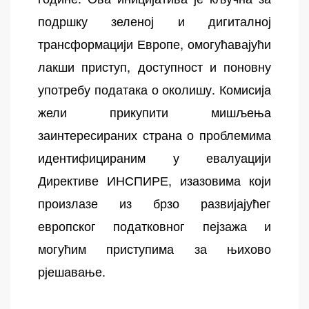
подршку зеленој и дигиталној
трансформацији Европе, омогућавајући
лакши приступ, доступност и поновну
употребу података о околишу. Комисија
жели прикупити мишљења
заинтересираних страна о проблемима
идентифицираним у евалуацији
Директиве ИНСПИРЕ, изазовима који
произлазе из брзо развијајућег
европског податковног пејзажа и
могућим приступима за њихово
рјешавање.