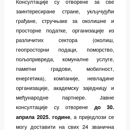
Консултације су отворене за све
заинтересиране стране, укључујући
грађане, стручњаке за околишне и
просторне податке, организације из
различитих сектора (околиш,
геопросторни подаци, поморство,
пољопривреда, комуналне услуге,
паметни градови, мобилност,
енергетика), компаније, невладине
организације, академску заједницу и
међународне партнере. Јавне
консултације су отворене
до 30.
, а приједлози се
априла 2025. године
могу доставити на свих 24 званична