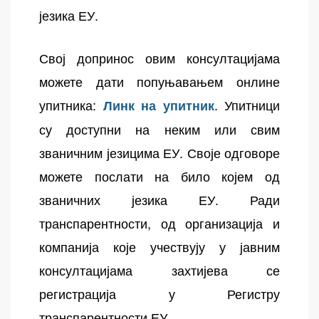
језика ЕУ.
Свој допринос овим консултацијама
можете дати попуњавањем онлине
упитника:
. Упитници
Линк на упитник
су доступни на неким или свим
званичним језицима ЕУ. Своје одговоре
можете послати на било којем од
званичних језика ЕУ. Ради
транспарентности, од организација и
компанија које учествују у јавним
консултацијама захтијева се
регистрација у Регистру
транспарентности ЕУ.