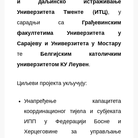
и даљинско истраживање
, у
Универзитета Тwенте (ИТЦ)
сарадњи са
Грађевинским
факултетима Универзитета у
Сарајеву и Универзитета у Мостару
те
Белгијским католичким
.
универзитетом КУ Леувен
Циљеви пројекта укључују:
Унапређење капацитета
координационог тијела и субјеката
ИПП у Федерацији Босне и
Херцеговине за управљање