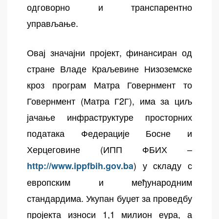
одговорно и транспарентно
управљање.
Овај значајни пројект, финансиран од
стране Владе Краљевине Низоземске
кроз програм Матра Говернмент то
Говернмент (Матра Г2Г), има за циљ
јачање инфраструктуре просторних
података Федерације Босне и
Херцеговине (ИПП ФБИХ –
) у складу с
http://www.ippfbih.gov.ba
европским и међународним
стандардима. Укупан буџет за проведбу
пројекта износи 1,1 милион еура, а