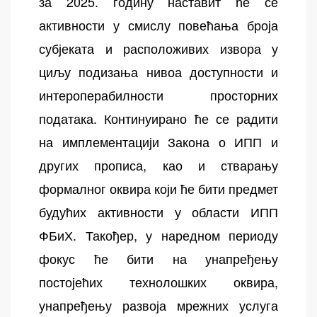
за 2025. годину наставит ће се
активности у смислу повећања броја
субјеката и расположивих извора у
циљу подизања нивоа доступности и
интероперабилности просторних
података. Континуирано ће се радити
на имплементацији Закона о ИПП и
других прописа, као и стварању
формалног оквира који ће бити предмет
будућих активности у области ИПП
ФБиХ. Такођер, у наредном периоду
фокус ће бити на унапређењу
постојећих технолошких оквира,
унапређењу развоја мрежних услуга