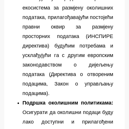
екосистема за размјену околишних
података, прилагођавајући постојећи
правни оквир за размјену
просторних података (ИНСПИРЕ
директива) будућим потребама и
усклађујући га с другим европским
законодавством о дијељењу
података (Директива о отвореним
подацима, Закон о управљању
подацима).
Подршка околишним политикама:
Осигурати да околишни подаци буду
лако доступни и прилагођени