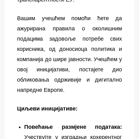
Вашим учешћем помоћи ћете да
ажурирана правила о околишним
подацима задовоље потребе свих
корисника, од доносиоца политика и
компанија до шире јавности. Учешћем у
овој иницијативи, постајете дио
обликовања одрживије и дигитално
напредне Европе.
Циљеви иницијативе:
Повећање размјене података:
Учествујте у изградњи кохерентног