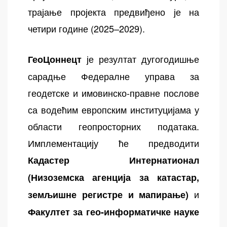
трајање пројекта предвиђено је на
четири године (2025–2029).
је резултат дугогодишње
ГеоЦоннецт
сарадње Федералне управа за
геодетске и имовинско-правне послове
са водећим европским институцијама у
области геопросторних података.
Имплементацију ће предводити
Кадастер Интернатионал
(Низоземска агенција за катастар,
и
земљишне регистре и мапирање)
Факултет за гео-информатичке науке