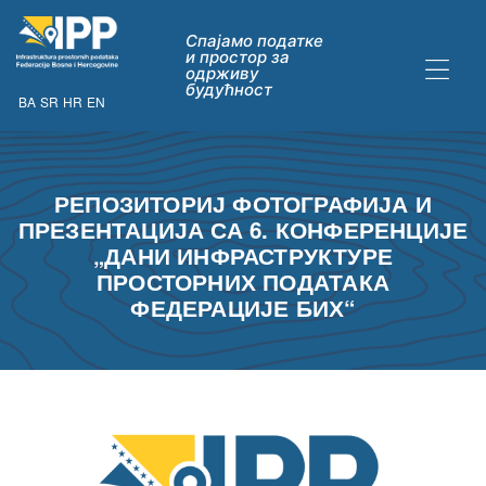
Спајамо податке
и простор за
одрживу
будућност
BA
SR
HR
EN
РЕПОЗИТОРИЈ ФОТОГРАФИЈА И
ДАТАКА
ПРЕЗЕНТАЦИЈА СА 6. КОНФЕРЕНЦИЈЕ
„ДАНИ ИНФРАСТРУКТУРЕ
ПРОСТОРНИХ ПОДАТАКА
ФЕДЕРАЦИЈЕ БИХ“
ну опћих
их