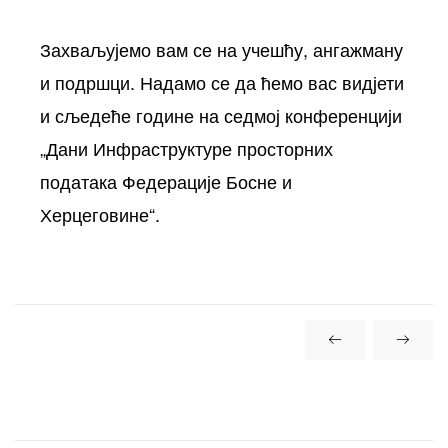
Захваљујемо вам се на учешћу, ангажману
и подршци. Надамо се да ћемо вас видјети
и сљедеће године на седмој конференцији
„Дани Инфраструктуре просторних
података Федерације Босне и
Херцеговине“.