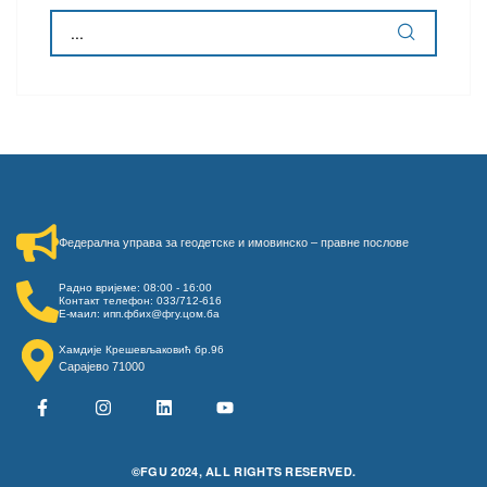
Федерална управа за геодетске и имовинско – правне послове​
Радно вријеме: 08:00 - 16:00
Контакт телефон: 033/712-616
Е-маил: ипп.фбих@фгу.цом.ба
Хамдије Крешевљаковић бр.96
Сарајево 71000
©FGU 2024, ALL RIGHTS RESERVED.