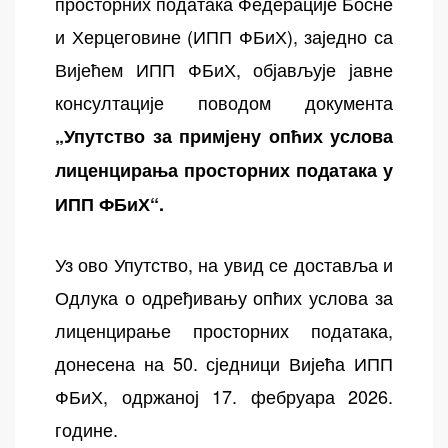
просторних података Федерације Босне
и Херцеговине (ИПП ФБиХ), заједно са
Вијећем ИПП ФБиХ, објављује јавне
консултације поводом документа
„Упутство за примјену опћих услова
лиценцирања просторних података у
ИПП ФБиХ“.
Уз ово Упутство, на увид се доставља и
Одлука о одређивању опћих услова за
лиценцирање просторних података,
донесена на 50. сједници Вијећа ИПП
ФБиХ, одржаној 17. фебруара 2026.
године.