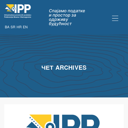
Спајамо податке
и простор за
одрживу
будућност
BA
SR
HR
EN
ДАТАКА
ЧЕТ ARCHIVES
ну опћих
их