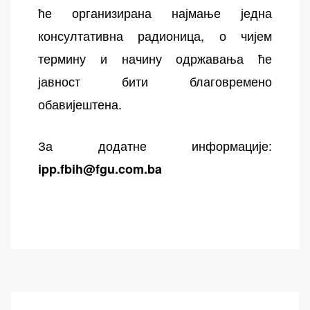
ће организирана најмање једна
консултативна радионица, о чијем
термину и начину одржавања ће
јавност бити благовремено
обавијештена.
За додатне информације:
ipp.fbih@fgu.com.ba