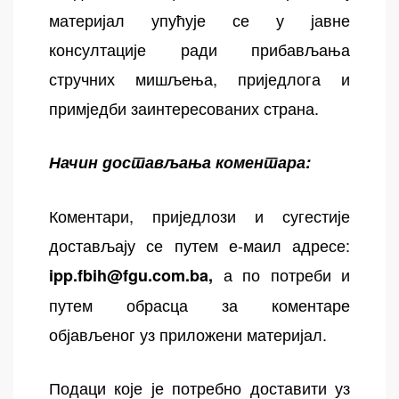
материјал упућује се у јавне
консултације ради прибављања
стручних мишљења, приједлога и
примједби заинтересованих страна.
Начин достављања коментара:
Коментари, приједлози и сугестије
достављају се путем е-маил адресе:
а по потреби и
ipp.fbih@fgu.com.ba
,
путем обрасца за коментаре
објављеног уз приложени материјал.
Подаци које је потребно доставити уз