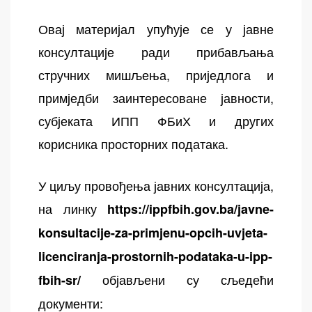
Овај материјал упућује се у јавне
консултације ради прибављања
стручних мишљења, приједлога и
примједби заинтересоване јавности,
субјеката ИПП ФБиХ и других
корисника просторних података.
У циљу провођења јавних консултација,
на линку
https://ippfbih.gov.ba/javne-
konsultacije-za-primjenu-opcih-uvjeta-
licenciranja-prostornih-podataka-u-ipp-
објављени су сљедећи
fbih-sr/
документи: