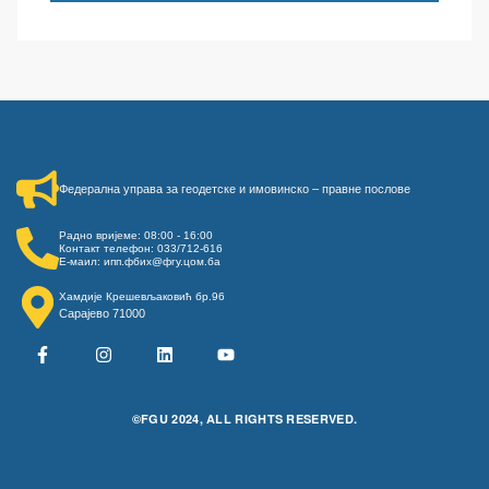
Федерална управа за геодетске и имовинско – правне послове​
Радно вријеме: 08:00 - 16:00
Контакт телефон: 033/712-616
Е-маил: ипп.фбих@фгу.цом.ба
Хамдије Крешевљаковић бр.96
Сарајево 71000
©FGU 2024, ALL RIGHTS RESERVED.