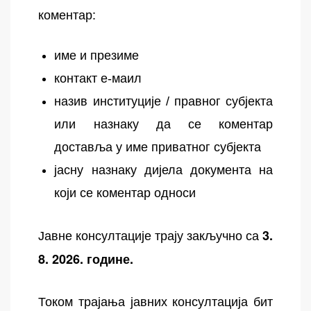
коментар:
име и презиме
контакт е-маил
назив институције / правног субјекта
или назнаку да се коментар
доставља у име приватног субјекта
јасну назнаку дијела документа на
који се коментар односи
Јавне консултације трају закључно са
3.
8. 2026. године.
Током трајања јавних консултација бит