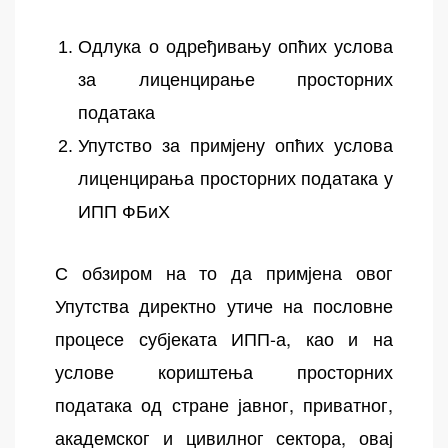
Одлука о одређивању опћих услова
за лиценцирање просторних
података
Упутство за примјену опћих услова
лиценцирања просторних података у
ИПП ФБиХ
С обзиром на то да примјена овог
Упутства директно утиче на пословне
процесе субјеката ИПП-а, као и на
услове кориштења просторних
података од стране јавног, приватног,
академског и цивилног сектора, овај