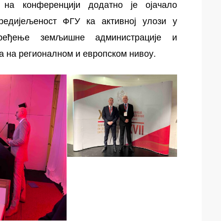
 на конференцији додатно је ојачало
редијељеност ФГУ ка активној улози у
пређење земљишне администрације и
а на регионалном и европском нивоу.