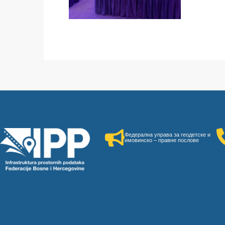
Федерална управа за геодетске и
имовинско – правне послове​