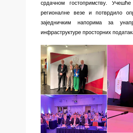
срдачном гостопримству. Учешће
регионалне везе и потврдило оп
заједничким напорима за уна
инфраструктуре просторних податак