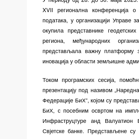
XVII регионална конференција о 
података, у организацији Управе з
окупила представнике геодетских
региона, међународних органи
представљала важну платформу за
иновација у области земљишне адми
Током програмских сесија, помоћ
презентацију под називом „Наредн
Федерације БиХ“, којом су предста
БиХ, с посебним освртом на импле
Инфраструцтуре анд Валуатион Е
Свјетске банке. Представљене су 