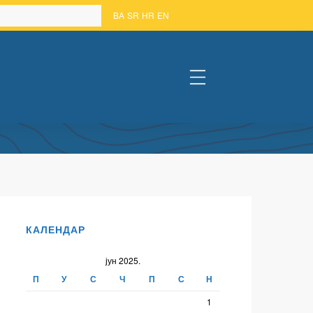
BA
SR
HR
EN
#
КАЛЕНДАР
јун 2025.
П
У
С
Ч
П
С
Н
1