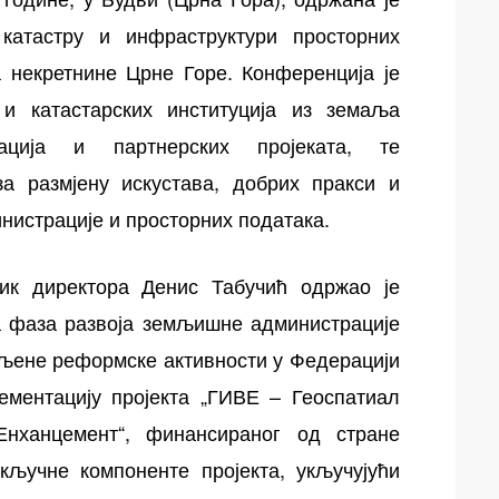
катастру и инфраструктури просторних
а некретнине Црне Горе. Конференција је
 и катастарских институција из земаља
зација и партнерских пројеката, те
 размјену искустава, добрих пракси и
нистрације и просторних података.
ник директора Денис Табучић одржао је
а фаза развоја земљишне администрације
вљене реформске активности у Федерацији
ментацију пројекта „ГИВЕ – Геоспатиал
нханцемент“, финансираног од стране
кључне компоненте пројекта, укључујући