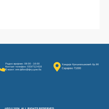
Радно вријеме: 08:00 - 16:00
Хамдије Крешевљаковић бр.96
Контакт телефон: 033/712-616
Сарајево 71000
Е-маил: ипп.фбих@фгу.цом.ба
©FGU 2024, ALL RIGHTS RESERVED.