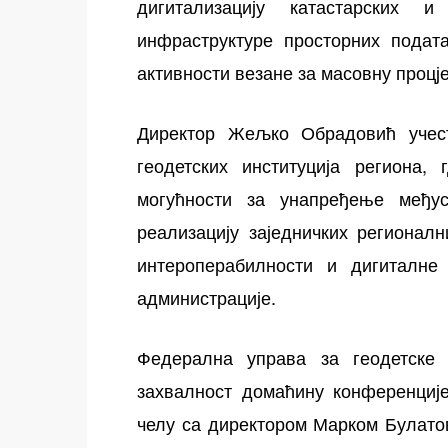
дигитализацију катастарских 
инфраструктуре просторних подата
активности везане за масовну процј
Директор Жељко Обрадовић учест
геодетских институција региона, 
могућности за унапређење међу
реализацију заједничких регионал
интероперабилности и дигиталне
администрације.
Федерална управа за геодетске 
захвалност домаћину конференције
челу са директором Марком Булато