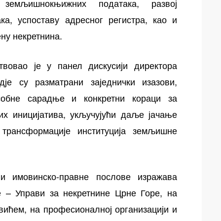
и земљишнокњижних података, развој
ка, успоставу адресног регистра, као и
ену некретнина.
вовао је у панел дискусији директора
гдје су разматрани заједнички изазови,
собне сарадње и конкретни кораци за
них иницијатива, укључујући даље јачање
 трансформације институција земљишне
и имовинско-правне послове изражава
 – Управи за некретнине Црне Горе, на
вићем, на професионалној организацији и