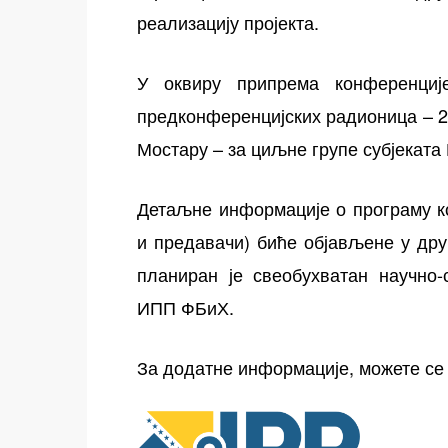
реализацију пројекта.
У оквиру припрема конференциј
предконференцијских радионица – 23
Мостару – за циљне групе субјекат
Детаљне информације о програму к
и предавачи) биће објављене у друг
планиран је свеобухватан научно-
ИПП ФБиХ.
За додатне информације, можете се