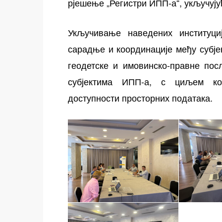
рјешење „Регистри ИПП-а“, укључују
Укључивање наведених институци
сарадње и координације међу субј
геодетске и имовинско-правне пос
субјектима ИПП-а, с циљем ко
доступности просторних података.