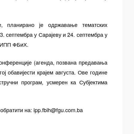
е, планирано је одржавање тематских
. септембра у Сарајеву и 24. септембра у
а ИПП ФБиХ.
онференције (агенда, позвана предавања
ој обавијести крајем августа. Ове године
стручни програм, усмерен ка Субјектима
 обратити на:
ipp.fbih@fgu.com.ba