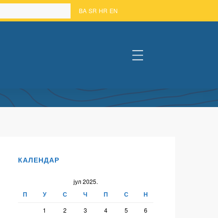
BA
SR
HR
EN
#
КАЛЕНДАР
јул 2025.
П
У
С
Ч
П
С
Н
1
2
3
4
5
6