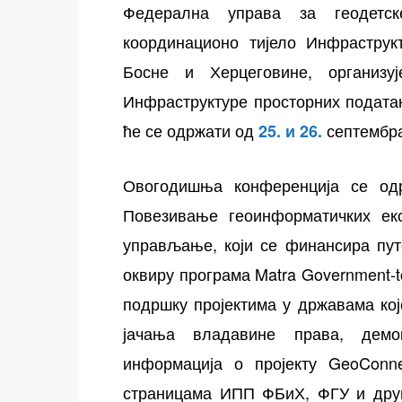
Федерална управа за геодетск
координационо тијело Инфраструк
Босне и Херцеговине, организу
Инфраструктуре просторних податак
ће се одржати од
септембра
25. и 26.
Овогодишња конференција се одр
осторних
Повезивање геоинформатичких екс
управљање, који се финансира путе
оквиру програма Matra Government-
подршку пројектима у државама ко
јачања владавине права, дем
информација о пројекту GeoConne
страницама ИПП ФБиХ, ФГУ и други