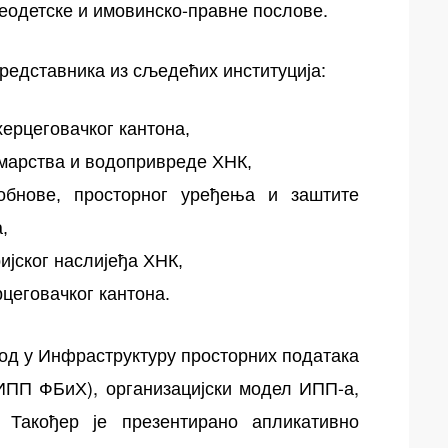
еодетске и имовинско-правне послове.
редставника из сљедећих институција:
ерцеговачког кантона,
марства и водопривреде ХНК,
 обнове, просторног уређења и заштите
,
ијског наслијеђа ХНК,
цеговачког кантона.
од у Инфраструктуру просторних података
ИПП ФБиХ), организацијски модел ИПП-а,
 Такођер је презентирано апликативно