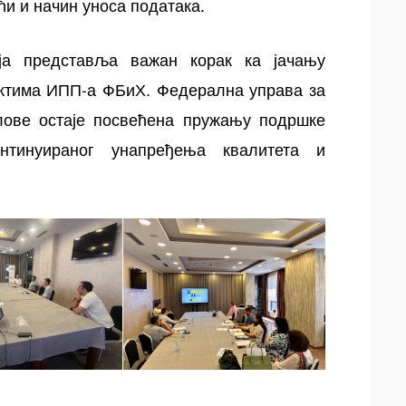
ћи и начин уноса података.
ја представља важан корак ка јачању
ектима ИПП-а ФБиХ. Федерална управа за
лове остаје посвећена пружању подршке
нтинуираног унапређења квалитета и