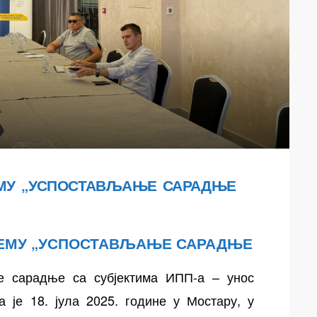
МУ „УСПОСТАВЉАЊЕ САРАДЊЕ
ТЕМУ „УСПОСТАВЉАЊЕ САРАДЊЕ
е сарадње са субјектима ИПП-а – унос
 је 18. јула 2025. године у Мостару, у