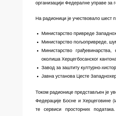
организацији Федералне управе за г
На радионици је учествовало шест п
Министарство привреде Западнох
Министарство пољопривреде, шу
Министарство грађевинарства,
околиша Херцегбосанског кантона
Завод за заштиту културно-хистор
Јавна установа Цесте Западнохер
Током радионице представљен је ув
Федерације Босне и Херцеговине (
те сервиси просторних података.