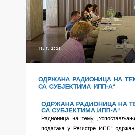
18. 7. 2025.
ОДРЖАНА РАДИОНИЦА НА ТЕ
СА СУБЈЕКТИМА ИПП-А“
ОДРЖАНА РАДИОНИЦА НА 
СА СУБЈЕКТИМА ИПП-А“
Радионица на тему „Успостављањ
података у Регистре ИПП“ одржана