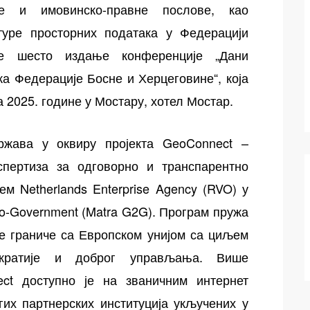
е и имовинско-правне послове, као
туре просторних података у Федерацији
је шесто издање конференције „Дани
а Федерације Босне и Херцеговине“, која
 2025. године у Мостару, хотел Мостар.
жава у оквиру пројекта GeoConnect –
пертиза за одговорно и транспарентно
м Netherlands Enterprise Agency (RVO) у
to-Government (Matra G2G). Програм пружа
је граниче са Европском унијом са циљем
ократије и доброг управљања. Више
ct доступно је на званичним интернет
х партнерских институција укључених у