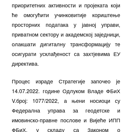
приоритетних активности и пројеката који
ће омогућити учинковитије кориштење
просторних података у јавној управи,
приватном сектору и академској заједници,
олакшати дигиталну трансформацију те
осигурати усклађеност са захтјевима ЕУ
директива.
Процес израде Стратегије започео је
14.07.2022. године Одлуком Владе ФБиХ
V.број: 1077/2022, а њени носиоци су
Федерална управа за геодетске и
имовинско-правне послове и Вијеће ИПП
ФБиХ, у складу са Законом о