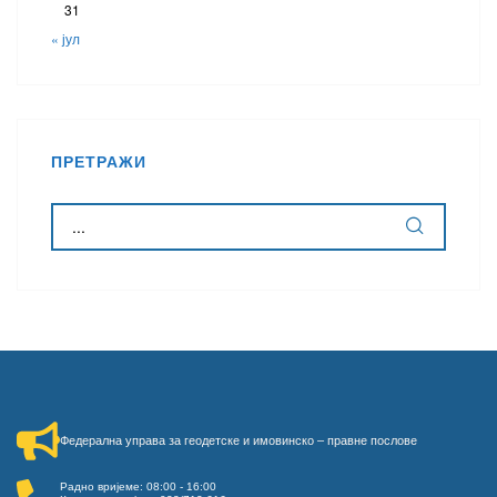
31
« јул
ПРЕТРАЖИ
Федерална управа за геодетске и имовинско – правне послове​
Радно вријеме: 08:00 - 16:00