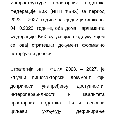
Инфраструктуре просторних података
Федерације БиХ (ИПП ФБиХ) за период
2023. – 2027. године на сједници одржаној
04.10.2023. године, оба дома Парламента
Федерације БиХ су усвојила одлуку којом
се овај стратешки документ формално
потврђује и доноси.
осторних
Стратегија ИПП ФБиХ 2023. – 2027. је
кључни вишесекторски документ који
доприноси унапређењу доступности,
интероперабилности и квалитета
просторних података. Њени основни
циљеви укључују дефинирање