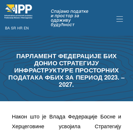
Спајамо податке
и простор за
одрживу
будућност
BA
SR
HR
EN
ПАРЛАМЕНТ ФЕДЕРАЦИЈЕ БИХ
ДАТАКА
ДОНИО СТРАТЕГИЈУ
ИНФРАСТРУКТУРЕ ПРОСТОРНИХ
ПОДАТАКА ФБИХ ЗА ПЕРИОД 2023. –
2027.
Након што је Влада Федерације Босне и
ну опћих
их
Херцеговине усвојила Стратегију