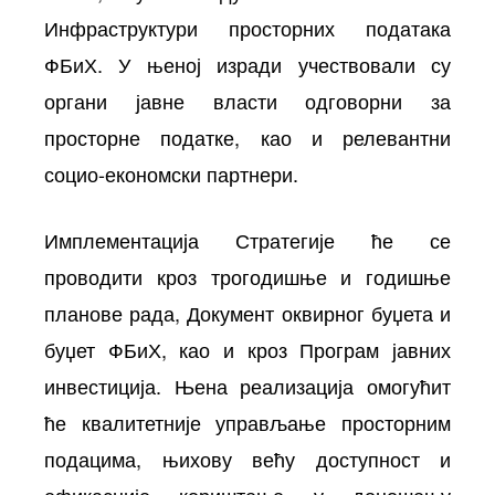
Инфраструктури просторних података
ФБиХ. У њеној изради учествовали су
органи јавне власти одговорни за
просторне податке, као и релевантни
социо-економски партнери.
Имплементација Стратегије ће се
проводити кроз трогодишње и годишње
планове рада, Документ оквирног буџета и
буџет ФБиХ, као и кроз Програм јавних
инвестиција. Њена реализација омогућит
ће квалитетније управљање просторним
подацима, њихову већу доступност и
ефикасније кориштење у доношењу