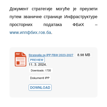
Документ стратегије могуће је преузети
путем званичне странице Инфраструктуре
просторних података ФБиХ –
www.иппфбих.гов.ба
.
8.98 MB
Strategija za IPP FBiH 2023-2027
PREVIEW
11. 3. 2024.
Downloads: 1735
Dokumenti IPP
DOWNLOAD