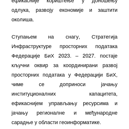
одлука, развоју економије и заштити
околиша.
Ступањем на снагу, Стратегија
Инфраструктуре просторних података
Федерације БиХ 2023. – 2027. постаје
кључни оквир за координирани развој
просторних података у Федерацији БиХ,
чиме се доприноси јачању
институционалних капацитета,
ефикаснијем управљању ресурсима и
јачању регионалне и међународне
сарадње у области геоинформатике.